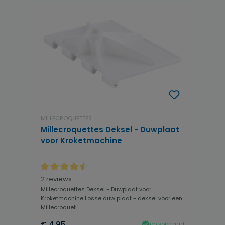
MILLECROQUETTES
Millecroquettes Deksel - Duwplaat
voor Kroketmachine
Gemiddelde waardering van 4.5 van 5 sterren
2 reviews
Millecroquettes Deksel - Duwplaat voor
Kroketmachine Losse duw plaat - deksel voor een
Millecroquet...
€ 4,95
op voorraad