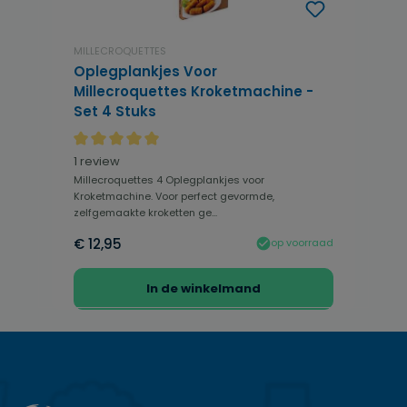
MILLECROQUETTES
Oplegplankjes Voor
Millecroquettes Kroketmachine -
Set 4 Stuks
Gemiddelde waardering van 5 van 5 sterren
1 review
Millecroquettes 4 Oplegplankjes voor
Kroketmachine. Voor perfect gevormde,
zelfgemaakte kroketten ge...
€ 12,95
op voorraad
In de winkelmand