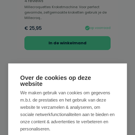
Gemiddelde waardering van 4.63 van 5 sterren
4 reviews
Millecroquettes Kroketmachine. Voor perfect
gevormde, zelfgemaakte kroketten gebruik je de
Millecroq...
€ 25,95
op voorraad
In de winkelmand
Over de cookies op deze
website
We maken gebruik van cookies om gegevens
m.b.t. de prestaties en het gebruik van deze
website te verzamelen & analyseren, om
sociale netwerkfunctionaliteiten aan te bieden en
onze content & advertenties te verbeteren en
MILLECROQUETTES
personaliseren.
Millecroquettes Rolplankje Voor