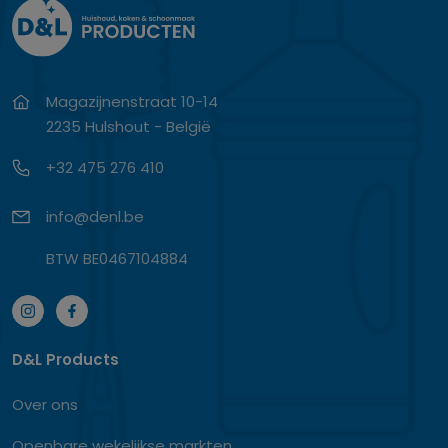
Magazijnenstraat 10-14
2235 Hulshout - België
+32 475 276 410
info@denl.be
BTW BE0467104884
D&L Products
Over ons
Openbare wekelijkse markten