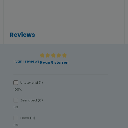
Reviews
1 van 1 reviews
Gemiddelde waardering van 5 van 5 sterren
5 van 5 sterren
Uitstekend (1)
100%
Zeer goed (0)
0%
Goed (0)
0%