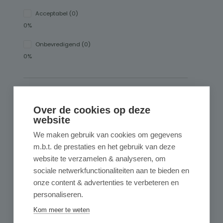
Acceptabel (0)
0%
Onbevredigend (0)
0%
Geef een review
Over de cookies op deze
Deel uw ervaringen met andere klanten.
website
We maken gebruik van cookies om gegevens
Schrijf een review
m.b.t. de prestaties en het gebruik van deze
website te verzamelen & analyseren, om
Alleen reviews weergeven in huidige taal.
sociale netwerkfunctionaliteiten aan te bieden en
onze content & advertenties te verbeteren en
Gesorteerd op
personaliseren.
Kom meer te weten