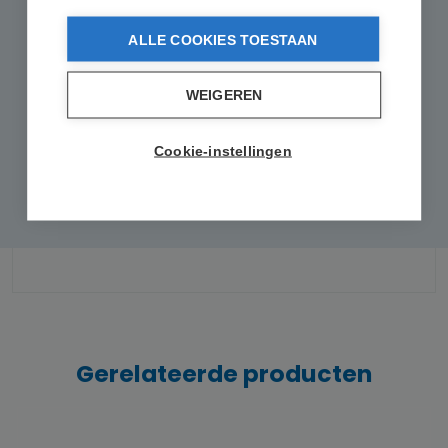
1
review
ALLE COOKIES TOESTAAN
13 juli 2025 01:23
WEIGEREN
Recensie met een waardering van 5 van de 5 sterren
Goede vezel
Cookie-instellingen
Fijn om mee te werken
Gerelateerde producten