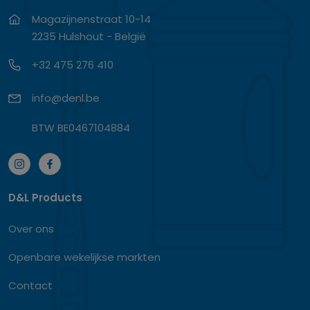
Magazijnenstraat 10-14
2235 Hulshout - België
+32 475 276 410
info@denl.be
BTW BE0467104884
D&L Products
Over ons
Openbare wekelijkse markten
Contact