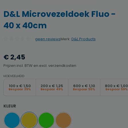
D&L Microvezeldoek Fluo -
40 x 40cm
Merk:
D&L Products
geen reviews
Gemiddelde waardering van 0 van 5 sterren
€ 2,45
Prijzen incl. BTW en excl. verzendkosten
HOEVEELHEID
100 x € 1,50
200 x € 1,25
600 x € 1,10
800 x € 1,00
Bespaar 39%
Bespaar 49%
Bespaar 55%
Bespaar 59%
SELECTEER
KLEUR
Blauw
Geel
Groen
Oranje