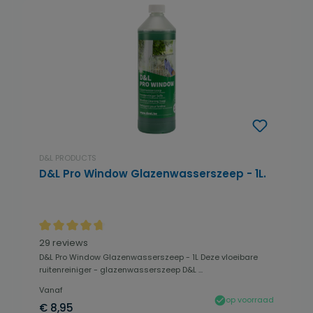
D&L PRODUCTS
D&L Pro Window Glazenwasserszeep - 1L.
Gemiddelde waardering van 4.84 van 5 sterren
29 reviews
D&L Pro Window Glazenwasserszeep - 1L Deze vloeibare
ruitenreiniger - glazenwasserszeep D&L ...
Vanaf
op voorraad
€ 8,95