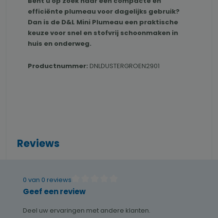
Bent u op zoek naar een compacte en
efficiënte plumeau voor dagelijks gebruik?
Dan is de D&L Mini Plumeau een praktische
keuze voor snel en stofvrij schoonmaken in
huis en onderweg.
Productnummer:
DNLDUSTERGROEN2901
Reviews
0 van 0 reviews
Gemiddelde waardering van 0 van 5 sterren
Geef een review
Deel uw ervaringen met andere klanten.