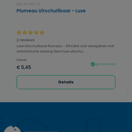
D&L PRODUCTS
Plumeau Uitschuifbaar - Luxe
Gemiddelde waardering van 5 van 5 sterren
2 reviews
Luxe Uitschuifbare Plumeau – Efficiënt stof verwijderen met
antistatische werking Deze luxe uitschui...
Vanaf
op voorraad
€ 5,45
Details