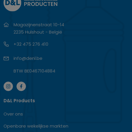
Magazijnenstraat 10-14
2235 Hulshout - België
+32 475 276 410
info@denl.be
BTW BE0467104884
D&L Products
Over ons
Openbare wekelijkse markten