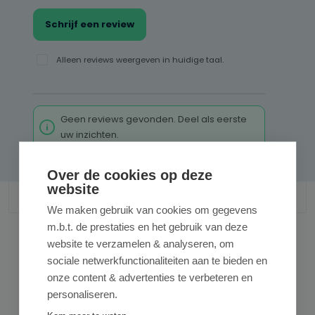
Schrijf een review
Alleen reviews weergeven in huidige taal.
Geen reviews gevonden. Deel als eerste
uw inzichten.
Over de cookies op deze
website
We maken gebruik van cookies om gegevens
m.b.t. de prestaties en het gebruik van deze
website te verzamelen & analyseren, om
sociale netwerkfunctionaliteiten aan te bieden en
Gerelateerde producten
onze content & advertenties te verbeteren en
personaliseren.