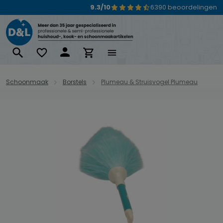
9.3/10
6390 beoordelingen
Ga naar de hoofdinhoud
Schoonmaak
Borstels
Plumeau & Struisvogel Plumeau
Afbeeldingengalerij overslaan