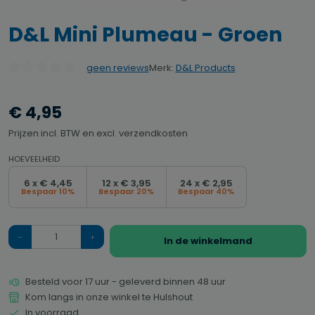
D&L Mini Plumeau - Groen
Merk:
D&L Products
geen reviews
Gemiddelde waardering van 0 van 5 sterren
€ 4,95
Prijzen incl. BTW en excl. verzendkosten
HOEVEELHEID
6 x € 4,45
12 x € 3,95
24 x € 2,95
Bespaar 10%
Bespaar 20%
Bespaar 40%
Hoeveelheid
In de winkelmand
Besteld voor 17 uur - geleverd binnen 48 uur
Kom langs in onze winkel te Hulshout
In voorraad