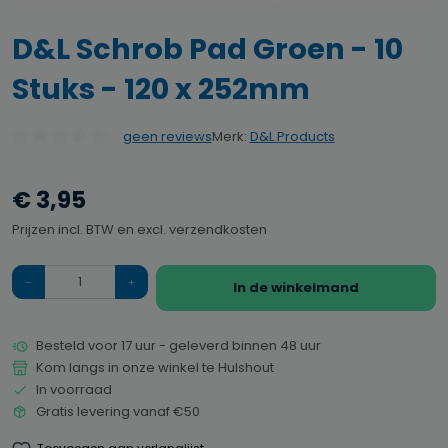
D&L Schrob Pad Groen - 10
Stuks - 120 x 252mm
Merk:
D&L Products
geen reviews
Gemiddelde waardering van 0 van 5 sterren
€ 3,95
Prijzen incl. BTW en excl. verzendkosten
Hoeveelheid
In de winkelmand
Besteld voor 17 uur - geleverd binnen 48 uur
Kom langs in onze winkel te Hulshout
In voorraad
Gratis levering vanaf €50