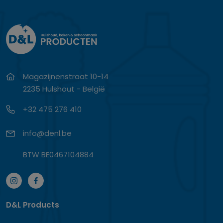
Magazijnenstraat 10-14
2235 Hulshout - België
+32 475 276 410
info@denl.be
BTW BE0467104884
D&L Products