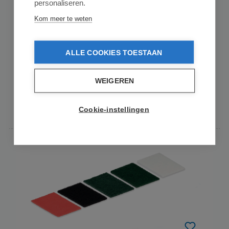
personaliseren.
D&L Schrob Pad Zwart - 10 Stuks - 120 x
252mm
Kom meer te weten
D&L Schrob Pad – 8 mm – Flexibel & Slijtvast – Verschillende
ALLE COOKIES TOESTAAN
Reinigingsniveaus - 120 x 252m...
€ 3,95
op voorraad
WEIGEREN
In de winkelmand
Cookie-instellingen