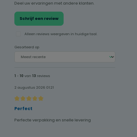
Deel uw ervaringen met andere klanten.
Schrijf een review
Alleen reviews weergeven in huidige taal.
Gesorteerd op
1
-
10
van
13
reviews
2 augustus 2026 01:21
Recensie met een waardering van 5 van de 5 sterren
Perfect
Perfecte verpakking en snelle levering