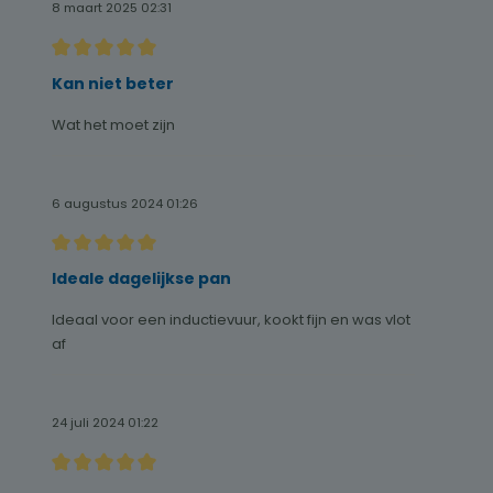
8 maart 2025 02:31
Recensie met een waardering van 5 van de 5 sterren
Kan niet beter
Wat het moet zijn
6 augustus 2024 01:26
Recensie met een waardering van 5 van de 5 sterren
Ideale dagelijkse pan
Ideaal voor een inductievuur, kookt fijn en was vlot
af
24 juli 2024 01:22
Recensie met een waardering van 5 van de 5 sterren