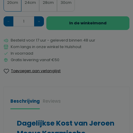
20cm
24cm
28cm
30cm
Hoeveelheid
In de winkelmand
Besteld voor 17 uur - geleverd binnen 48 uur
Kom langs in onze winkel te Hulshout
In voorraad
Gratis levering vanaf €50
Toevoegen aan verlanglijst
Beschrijving
Reviews
Dagelijkse Kost van Jeroen