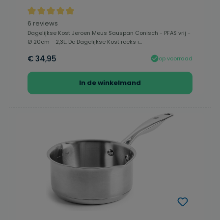
Gemiddelde waardering van 4.92 van 5 sterren
6 reviews
Dagelijkse Kost Jeroen Meus Sauspan Conisch - PFAS vrij -
Ø 20cm - 2,3L. De Dagelijkse Kost reeks i...
€ 34,95
op voorraad
In de winkelmand