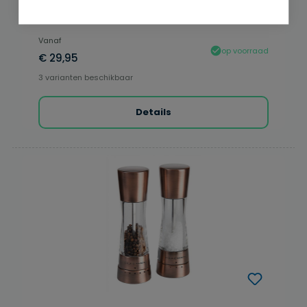
Vanaf
op voorraad
€ 29,95
3 varianten beschikbaar
Details