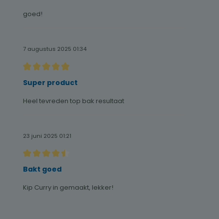
goed!
7 augustus 2025 01:34
Recensie met een waardering van 5 van de 5 sterren
Super product
Heel tevreden top bak resultaat
23 juni 2025 01:21
Recensie met een waardering van 4.5 van de 5 sterren
Bakt goed
Kip Curry in gemaakt, lekker!