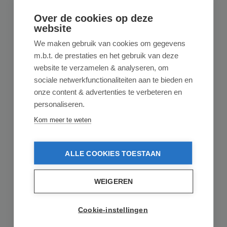
Over de cookies op deze
Gerelateerde producten
website
We maken gebruik van cookies om gegevens
m.b.t. de prestaties en het gebruik van deze
website te verzamelen & analyseren, om
sociale netwerkfunctionaliteiten aan te bieden en
onze content & advertenties te verbeteren en
personaliseren.
Kom meer te weten
ALLE COOKIES TOESTAAN
DAGELIJKSE KOST
WEIGEREN
Dagelijkse Kost Jeroen Meus Sahan met
Keramische Antikleeflaag - 2 Handvaten
Cookie-instellingen
- PFAS-vrij