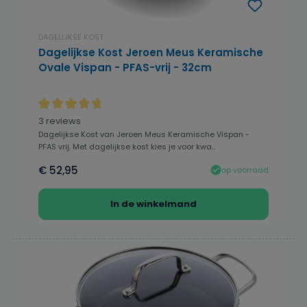
DAGELIJKSE KOST
Dagelijkse Kost Jeroen Meus Keramische
Ovale Vispan - PFAS-vrij - 32cm
Gemiddelde waardering van 4.83 van 5 sterren
3 reviews
Dagelijkse Kost van Jeroen Meus Keramische Vispan -
PFAS vrij. Met dagelijkse kost kies je voor kwa...
€ 52,95
op voorraad
In de winkelmand