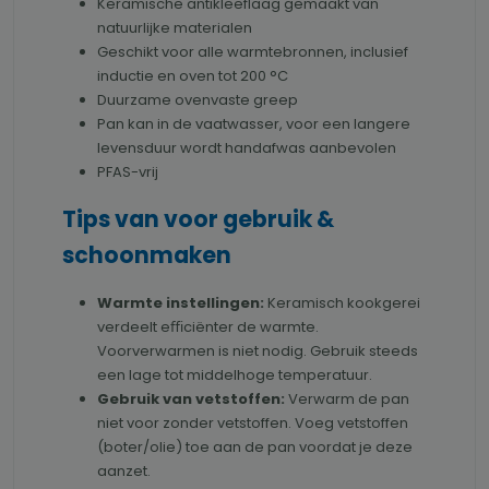
Keramische antikleeflaag gemaakt van
natuurlijke materialen
Geschikt voor alle warmtebronnen, inclusief
inductie en oven tot 200 °C
Duurzame ovenvaste greep
Pan kan in de vaatwasser, voor een langere
levensduur wordt handafwas aanbevolen
PFAS-vrij
Tips van voor gebruik &
schoonmaken
Warmte instellingen:
Keramisch kookgerei
verdeelt eﬃciënter de warmte.
Voorverwarmen is niet nodig. Gebruik steeds
een lage tot middelhoge temperatuur.
Gebruik van vetstoffen:
Verwarm de pan
niet voor zonder vetstoffen. Voeg vetstoffen
(boter/olie) toe aan de pan voordat je deze
aanzet.