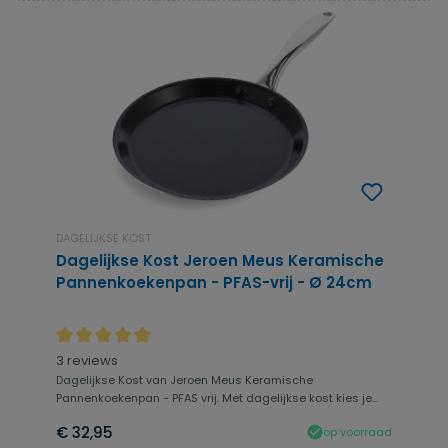
DAGELIJKSE KOST
Dagelijkse Kost Jeroen Meus Keramische
Pannenkoekenpan - PFAS-vrij - Ø 24cm
Gemiddelde waardering van 5 van 5 sterren
3 reviews
Dagelijkse Kost van Jeroen Meus Keramische
Pannenkoekenpan - PFAS vrij. Met dagelijkse kost kies je...
€ 32,95
op voorraad