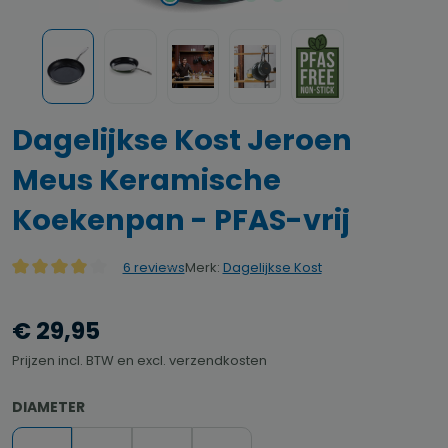
Dagelijkse Kost Jeroen
Meus Keramische
Koekenpan - PFAS-vrij
Merk:
Dagelijkse Kost
6 reviews
Gemiddelde waardering van 4 van 5 sterren
€ 29,95
Prijzen incl. BTW en excl. verzendkosten
SELECTEER
DIAMETER