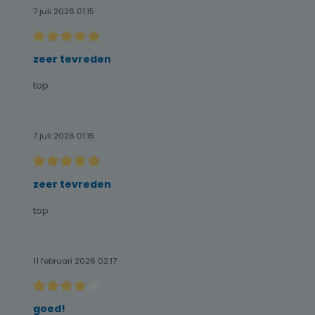
7 juli 2026 01:15
Recensie met een waardering van 5 van de 5 sterren
zeer tevreden
top
7 juli 2026 01:15
Recensie met een waardering van 5 van de 5 sterren
zeer tevreden
top
11 februari 2026 02:17
Recensie met een waardering van 4 van de 5 sterren
goed!