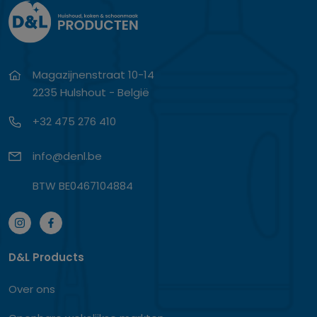
Magazijnenstraat 10-14
2235 Hulshout - België
+32 475 276 410
info@denl.be
BTW BE0467104884
D&L Products
Over ons