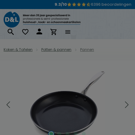
9.3/10
6396 beoordelingen
Ga naar de hoofdinhoud
Koken & Tafelen
Potten & pannen
Pannen
Afbeeldingengalerij overslaan