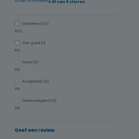
13 van 13 reviews
Gemiddelde waardering van 4.81 van 5 sterr
4.81 van 5 sterren
Uitstekend (12)
92%
Zeer goed (1)
8%
Goed (0)
0%
Acceptabel (0)
0%
Onbevredigend (0)
0%
Geef een review