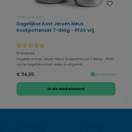
DAGELIJKSE KOST
Dagelijkse Kost Jeroen Meus
Kookpottenset 7-delig - PFAS vrij
Gemiddelde waardering van 4.94 van 5 sterren
8 reviews
Dagelijkse Kost Jeroen Meus Kookpottenset 7-delig - PFAS
vrij De Dagelijkse Kost reeks is uitgebrei...
€ 114,95
op voorraad
In de winkelmand