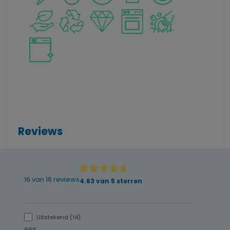
Reviews
16 van 16 reviews
Gemiddelde waardering van 4.63 van 5 ster
4.63 van 5 sterren
Uitstekend (14)
88%