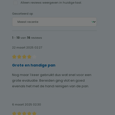
Alleen reviews weergeven in huidige taal.
Gesorteerd op
1
-
10
van
16
reviews
22 maart 2025 02:27
Recensie met een waardering van 4 van de 5 sterren
Grote en handige pan
Nog maar 1 keer gebruikt dus wat snel voor een
grote evaluatie. Bereiden ging vlot en goed
evenals het met de hand reinigen van de pan.
6 maart 2025 02:30