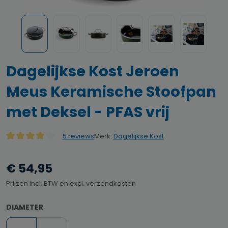
Dagelijkse Kost Jeroen
Meus Keramische Stoofpan
met Deksel - PFAS vrij
Merk:
Dagelijkse Kost
5 reviews
Gemiddelde waardering van 4 van 5 sterren
€ 54,95
Prijzen incl. BTW en excl. verzendkosten
SELECTEER
DIAMETER