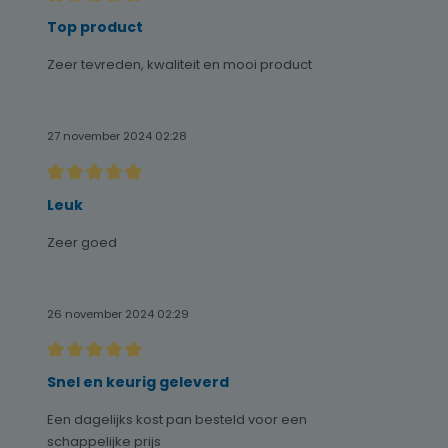
Recensie met een waardering van 5 van de 5 sterren
Top product
Zeer tevreden, kwaliteit en mooi product
27 november 2024 02:28
Recensie met een waardering van 5 van de 5 sterren
Leuk
Zeer goed
26 november 2024 02:29
Recensie met een waardering van 5 van de 5 sterren
Snel en keurig geleverd
Een dagelijks kost pan besteld voor een
schappelijke prijs