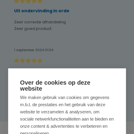
Recensie met een waardering van 5 van de 5 sterren
Uit ondervinding in orde
Zeer correcte afhandeling
Zeer goed product
1 september 2024 01:34
Recensie met een waardering van 5 van de 5 sterren
Goed product
Goed product
Over de cookies op deze
website
We maken gebruik van cookies om gegevens
m.b.t. de prestaties en het gebruik van deze
Pagina
Pagina
1
2
website te verzamelen & analyseren, om
sociale netwerkfunctionaliteiten aan te bieden en
onze content & advertenties te verbeteren en
personaliseren.