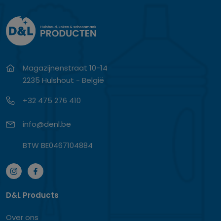
Magazijnenstraat 10-14
2235 Hulshout - België
+32 475 276 410
info@denl.be
BTW BE0467104884
D&L Products
Over ons