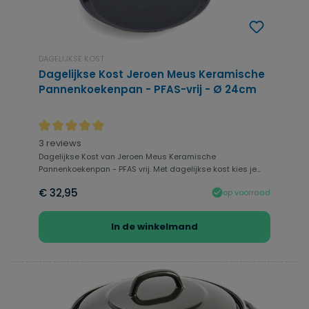
DAGELIJKSE KOST
Dagelijkse Kost Jeroen Meus Keramische
Pannenkoekenpan - PFAS-vrij - Ø 24cm
Gemiddelde waardering van 5 van 5 sterren
3 reviews
Dagelijkse Kost van Jeroen Meus Keramische
Pannenkoekenpan - PFAS vrij. Met dagelijkse kost kies je...
€ 32,95
op voorraad
In de winkelmand