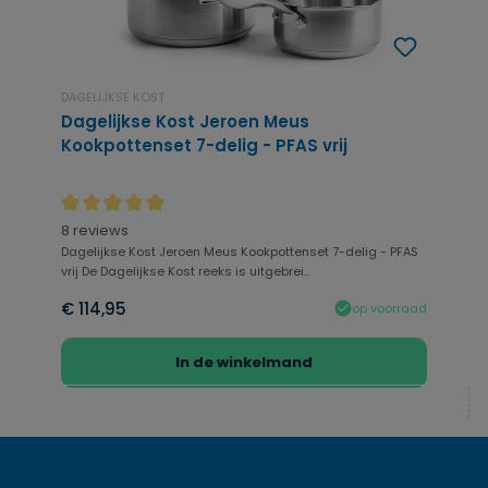
DAGELIJKSE KOST
Dagelijkse Kost Jeroen Meus
Kookpottenset 7-delig - PFAS vrij
Gemiddelde waardering van 4.94 van 5 sterren
8 reviews
Dagelijkse Kost Jeroen Meus Kookpottenset 7-delig - PFAS
vrij De Dagelijkse Kost reeks is uitgebrei...
€ 114,95
op voorraad
In de winkelmand