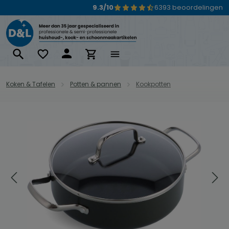
9.3/10
6393 beoordelingen
Ga naar de hoofdinhoud
Koken & Tafelen
Potten & pannen
Kookpotten
Afbeeldingengalerij overslaan