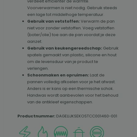
verdeelt eﬃciënter de warmte.
Voorverwarmen is niet nodig. Gebruik steeds
een lage tot middelhoge temperatuur.
Gebruik van vetstoffen:
Verwarm de pan
niet voor zonder vetstoffen. Voeg vetstoffen
(boter/olie) toe aan de pan voordat je deze
aanzet.
Gebruik van keukengereedschap:
Gebruik
spatels gemaakt van plastic, silicone en hout
om de levensduur van je product te
verlengen.
Schoonmaken en opruimen:
Laat de
pannen volledig afkoelen voor je het afwast.
Anders is er kans op een thermische schok.
Handwas wordt aanbevolen voor het behoud
van de antikleef eigenschappen.
Productnummer:
DAGELIJKSEKOSTCC001460-001