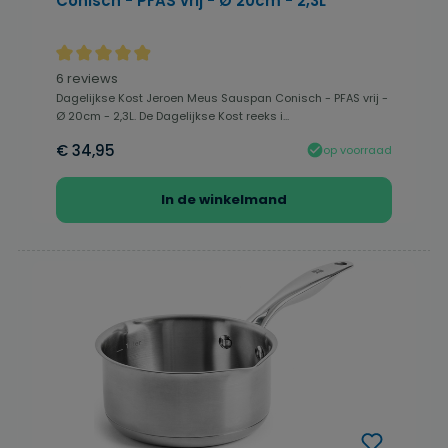
Conisch - PFAS vrij - Ø 20cm - 2,3L
Gemiddelde waardering van 4.92 van 5 sterren
6 reviews
Dagelijkse Kost Jeroen Meus Sauspan Conisch - PFAS vrij -
Ø 20cm - 2,3L. De Dagelijkse Kost reeks i...
€ 34,95
op voorraad
In de winkelmand