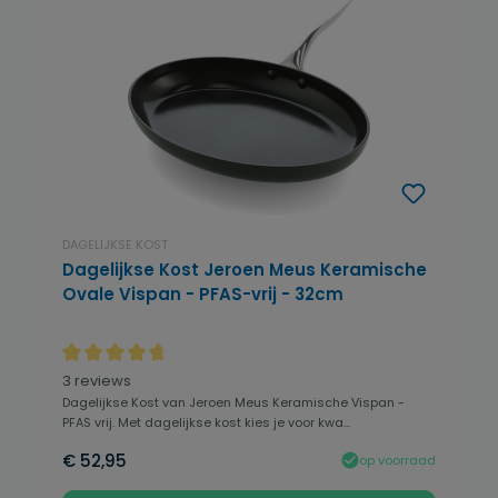
DAGELIJKSE KOST
Dagelijkse Kost Jeroen Meus Keramische
Ovale Vispan - PFAS-vrij - 32cm
Gemiddelde waardering van 4.83 van 5 sterren
3 reviews
Dagelijkse Kost van Jeroen Meus Keramische Vispan -
PFAS vrij. Met dagelijkse kost kies je voor kwa...
€ 52,95
op voorraad