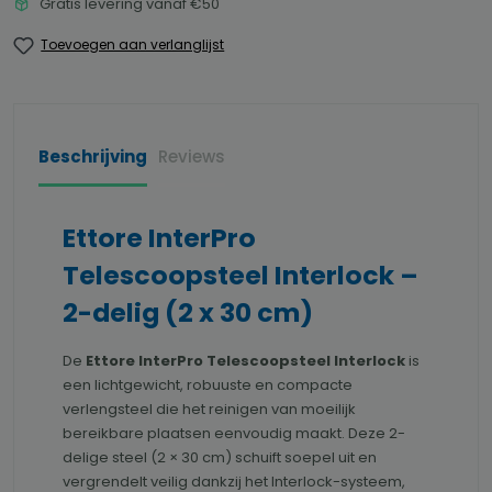
Gratis levering vanaf €50
Toevoegen aan verlanglijst
Beschrijving
Reviews
Ettore InterPro
Telescoopsteel Interlock –
2-delig (2 x 30 cm)
De
Ettore InterPro Telescoopsteel Interlock
is
een lichtgewicht, robuuste en compacte
verlengsteel die het reinigen van moeilijk
bereikbare plaatsen eenvoudig maakt. Deze 2-
delige steel (2 × 30 cm) schuift soepel uit en
vergrendelt veilig dankzij het Interlock-systeem,