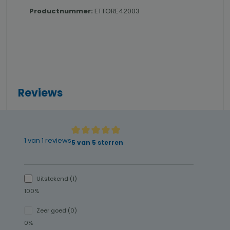
Productnummer:
ETTORE42003
Reviews
1 van 1 reviews
Gemiddelde waardering van 5 van 5 sterren
5 van 5 sterren
Uitstekend (1)
100%
Zeer goed (0)
0%