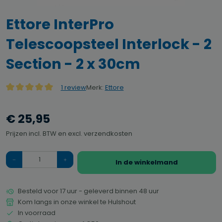
Ettore InterPro
Telescoopsteel Interlock - 2
Section - 2 x 30cm
Merk:
Ettore
1 review
Gemiddelde waardering van 5 van 5 sterren
€ 25,95
Prijzen incl. BTW en excl. verzendkosten
Hoeveelheid
In de winkelmand
Besteld voor 17 uur - geleverd binnen 48 uur
Kom langs in onze winkel te Hulshout
In voorraad