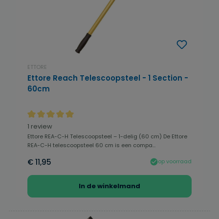
ETTORE
Ettore Reach Telescoopsteel - 1 Section -
60cm
Gemiddelde waardering van 5 van 5 sterren
1 review
Ettore REA-C-H Telescoopsteel – 1-delig (60 cm) De Ettore
REA-C-H telescoopsteel 60 cm is een compa...
€ 11,95
op voorraad
In de winkelmand