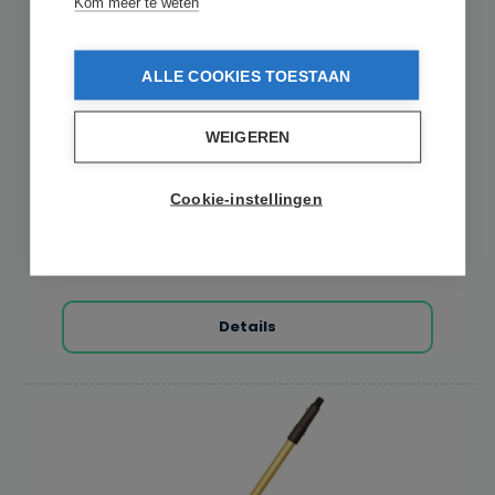
Kom meer te weten
ETTORE
Ettore Reach Telescoopsteel - 2 Section
ALLE COOKIES TOESTAAN
WEIGEREN
Ettore REA-C-H Telescoopsteel – 2-delig De Ettore REA-C-H
telescoopsteel – 2-delig is een professio...
Cookie-instellingen
Vanaf
op voorraad
€ 31,95
2 varianten beschikbaar
Details