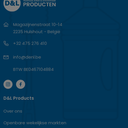
Magazijnenstraat 10-14
2235 Hulshout - België
+32 475 276 410
info@denl.be
BTW BE0467104884
D&L Products
Over ons
Openbare wekelijkse markten