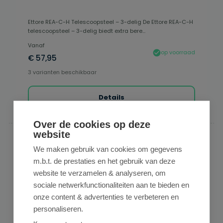
Ettore REA-C-H Telescoopsteel – 3-delig De Ettore REA-C-H
telescoopsteel – 3-delig biedt extra bere...
Vanaf
op voorraad
€ 57,95
3 varianten beschikbaar
Details
Over de cookies op deze
website
We maken gebruik van cookies om gegevens
m.b.t. de prestaties en het gebruik van deze
website te verzamelen & analyseren, om
sociale netwerkfunctionaliteiten aan te bieden en
onze content & advertenties te verbeteren en
personaliseren.