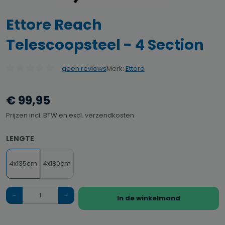
Ettore Reach
Telescoopsteel - 4 Section
Merk:
Ettore
geen reviews
Gemiddelde waardering van 0 van 5 sterren
€ 99,95
Prijzen incl. BTW en excl. verzendkosten
SELECTEER
LENGTE
4x135cm
4x180cm
Hoeveelheid
In de winkelmand