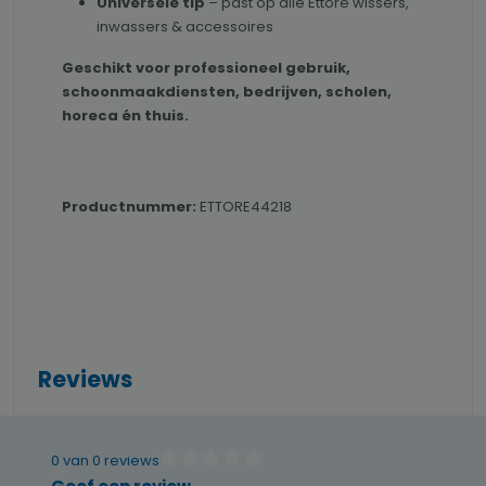
Universele tip
– past op alle Ettore wissers,
inwassers & accessoires
Geschikt voor professioneel gebruik,
schoonmaakdiensten, bedrijven, scholen,
horeca én thuis.
Productnummer:
ETTORE44218
Reviews
0 van 0 reviews
Gemiddelde waardering van 0 van 5 sterren