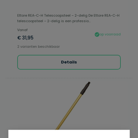
Ettore REA-C-H Telescoopsteel – 2-delig De Ettore REA-C-H
telescoopsteel – 2-delig is een professio...
Vanaf
op voorraad
€ 31,95
2 varianten beschikbaar
Details