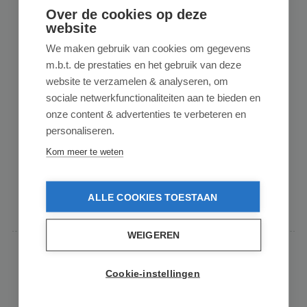
Over de cookies op deze
website
ETTORE
Ettore Reach Telescoopsteel - 1 Section -
We maken gebruik van cookies om gegevens
60cm
m.b.t. de prestaties en het gebruik van deze
website te verzamelen & analyseren, om
sociale netwerkfunctionaliteiten aan te bieden en
Gemiddelde waardering van 5 van 5 sterren
1 review
onze content & advertenties te verbeteren en
Ettore REA-C-H Telescoopsteel – 1-delig (60 cm) De Ettore
personaliseren.
REA-C-H telescoopsteel 60 cm is een compa...
Kom meer te weten
€ 11,95
op voorraad
In de winkelmand
ALLE COOKIES TOESTAAN
WEIGEREN
Cookie-instellingen