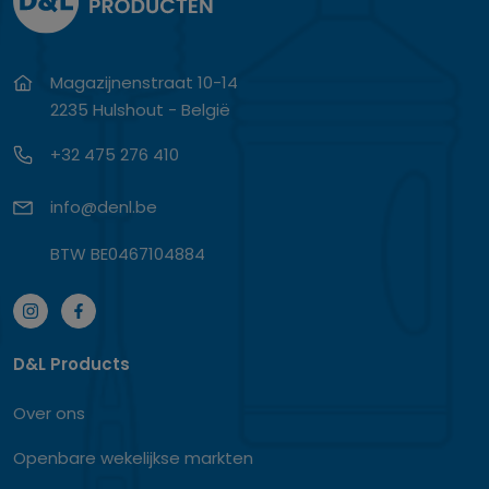
Magazijnenstraat 10-14
2235 Hulshout - België
+32 475 276 410
info@denl.be
BTW BE0467104884
D&L Products
Over ons
Openbare wekelijkse markten