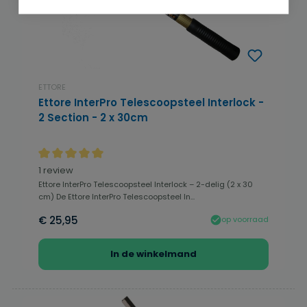
ETTORE
Ettore InterPro Telescoopsteel Interlock -
2 Section - 2 x 30cm
Gemiddelde waardering van 5 van 5 sterren
1 review
Ettore InterPro Telescoopsteel Interlock – 2-delig (2 x 30
cm) De Ettore InterPro Telescoopsteel In...
€ 25,95
op voorraad
In de winkelmand