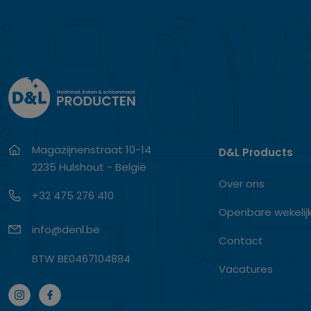
Magazijnenstraat 10-14
D&L Products
2235 Hulshout - België
Over ons
+32 475 276 410
Openbare wekelij
info@denl.be
Contact
BTW BE0467104884
Vacatures