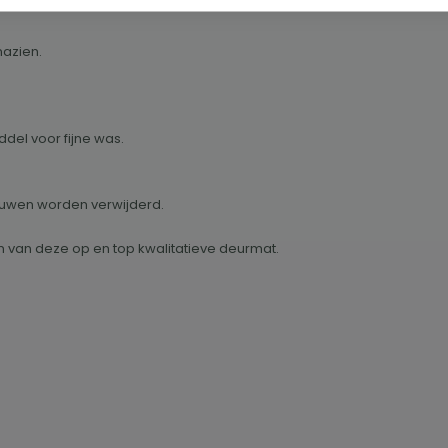
nazien.
el voor fijne was.
ouwen worden verwijderd.
n van deze op en top kwalitatieve deurmat.