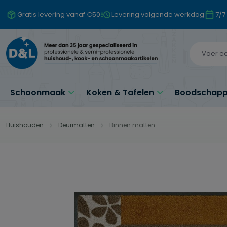
naar de hoofdinhoud
Ga naar de zoekopdracht
Ga naar de hoofdnavigatie
Gratis levering vanaf €50
Levering volgende werkdag
7/7
Schoonmaak
Koken & Tafelen
Boodschappe
Huishouden
Deurmatten
Binnen matten
Afbeeldingengalerij overslaan