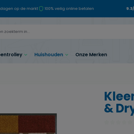
 dagen op de markt
100% veilig online betalen
9.3
ntrolley
Huishouden
Onze Merken
Klee
& Dry
Gemiddelde waa