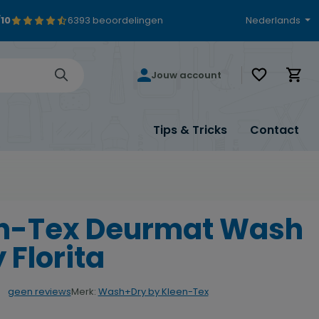
/10
6393 beoordelingen
Nederlands
Je hebt 0 i
Jouw account
Tips & Tricks
Contact
n-Tex Deurmat Wash
 Florita
Merk:
Wash+Dry by Kleen-Tex
geen reviews
rdering van 0 van 5 sterren