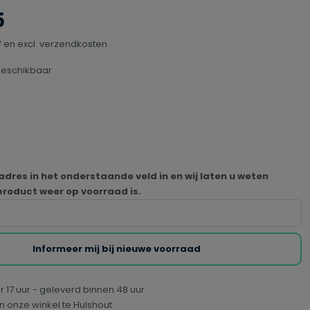
5
TW en excl. verzendkosten
beschikbaar
e is momenteel niet beschikbaar.)
adres in het onderstaande veld in en wij laten u weten
roduct weer op voorraad is.
Informeer mij bij nieuwe voorraad
r 17 uur - geleverd binnen 48 uur
n onze winkel te Hulshout