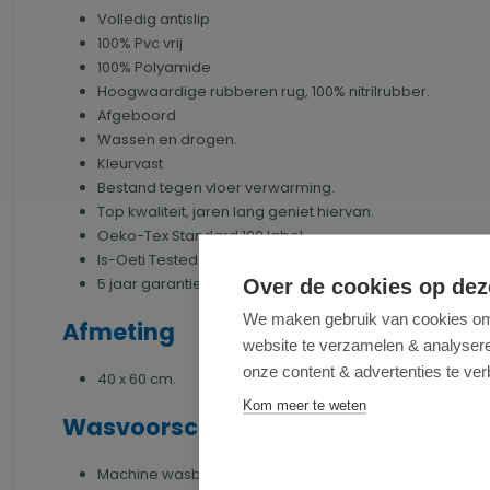
Volledig antislip
100% Pvc vrij
100% Polyamide
Hoogwaardige rubberen rug, 100% nitrilrubber.
Afgeboord
Wassen en drogen.
Kleurvast
Bestand tegen vloer verwarming.
Top kwaliteit, jaren lang geniet hiervan.
Oeko-Tex Standard 100 label.
Is-Oeti Tested
5 jaar garantie
Over de cookies op dez
We maken gebruik van cookies om 
Afmeting
website te verzamelen & analyseren
onze content & advertenties te ver
40 x 60 cm.
Kom meer te weten
Wasvoorschriften
Machine wasbaar op 60°C.