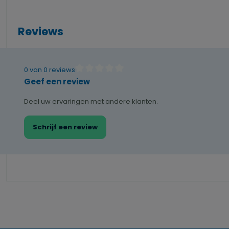
Reviews
0 van 0 reviews
Gemiddelde waardering van 0 van 5 sterren
Geef een review
Deel uw ervaringen met andere klanten.
Schrijf een review