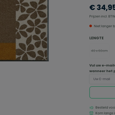
€ 34,9
Prijzen incl. B
Niet langer 
SELECTEER
LENGTE
40 x 60cm
(Deze opti
Vul uw e-mail
wanneer het p
Uw E-mail
Besteld voo
Kom langs i