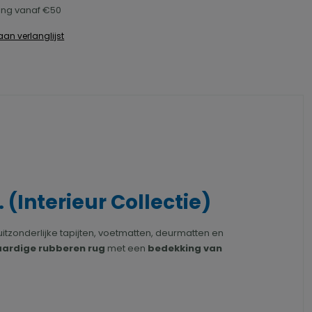
ring vanaf €50
an verlanglijst
(Interieur Collectie)
tzonderlijke tapijten, voetmatten, deurmatten en
ardige rubberen rug
met een
bedekking van