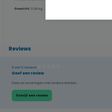
Gewicht:
0.06 kg
Reviews
0 van 0 reviews
Gemiddelde waardering van 0 van 5 sterren
Geef een review
Deel uw ervaringen met andere klanten.
Schrijf een review