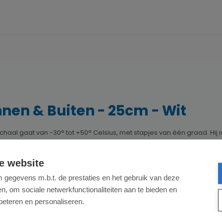
nen & Buiten - 25cm - Wit
l gaat van -30° tot +50° Celsius, met stapjes van één graad. Hij is z
e website
gegevens m.b.t. de prestaties en het gebruik van deze
, om sociale netwerkfunctionaliteiten aan te bieden en
beteren en personaliseren.