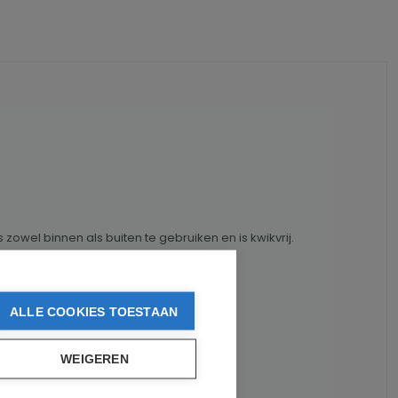
owel binnen als buiten te gebruiken en is kwikvrij.
ALLE COOKIES TOESTAAN
WEIGEREN