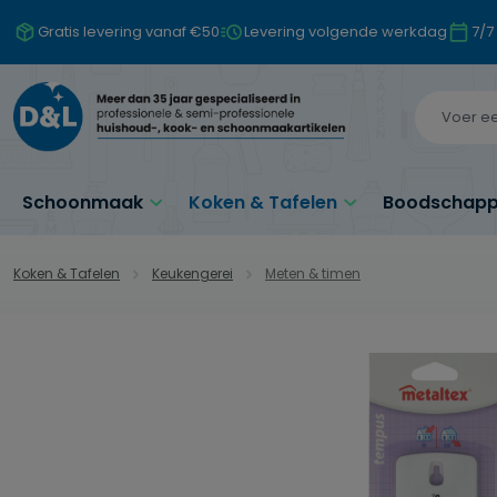
naar de hoofdinhoud
Ga naar de zoekopdracht
Ga naar de hoofdnavigatie
Gratis levering vanaf €50
Levering volgende werkdag
7/7
Schoonmaak
Koken & Tafelen
Boodschappe
Koken & Tafelen
Keukengerei
Meten & timen
Afbeeldingengalerij overslaan