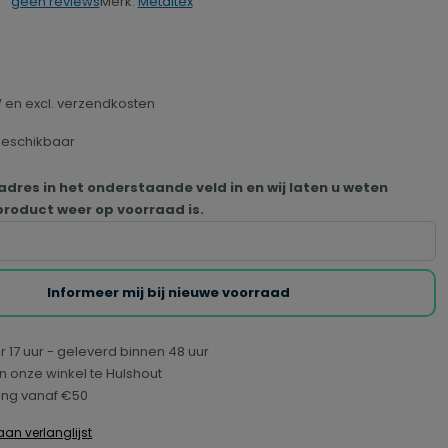
Merk:
Metaltex
geen reviews
rdering van 0 van 5 sterren
TW en excl. verzendkosten
beschikbaar
adres in het onderstaande veld in en wij laten u weten
roduct weer op voorraad is.
Informeer mij bij nieuwe voorraad
r 17 uur - geleverd binnen 48 uur
n onze winkel te Hulshout
ring vanaf €50
an verlanglijst