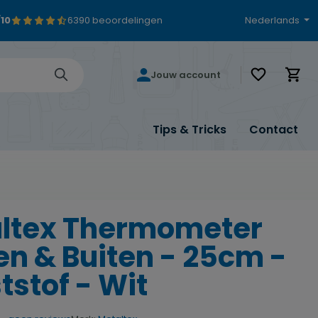
/10
6390 beoordelingen
Nederlands
Je hebt 0 i
Jouw account
Tips & Tricks
Contact
ltex Thermometer
en & Buiten - 25cm -
tstof - Wit