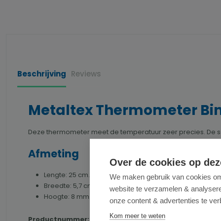
Beschrijving
Reviews
Metaltex Thermometer Bin
Deze thermometer meet de temperatuur zeer precies. De schaa
Afmeting
Over de cookies op dez
Lengte: 25 cm.
We maken gebruik van cookies om 
Breedte: 5,7 cm.
website te verzamelen & analyseren
Hoogte: 8 mm.
onze content & advertenties te ver
Kom meer te weten
Productnummer:
METALTEX298004