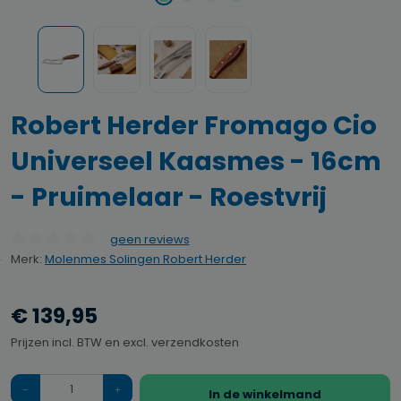
Robert Herder Fromago Cio
Universeel Kaasmes - 16cm
- Pruimelaar - Roestvrij
geen reviews
Gemiddelde waardering van 0 van 5 sterren
Merk:
Molenmes Solingen Robert Herder
€ 139,95
Prijzen incl. BTW en excl. verzendkosten
Hoeveelheid
In de winkelmand