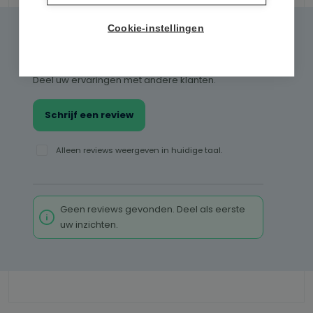
Cookie-instellingen
0 van 0 reviews
Gemiddelde waardering van 0 van 5 sterren
Geef een review
Deel uw ervaringen met andere klanten.
Schrijf een review
Alleen reviews weergeven in huidige taal.
Geen reviews gevonden. Deel als eerste
uw inzichten.