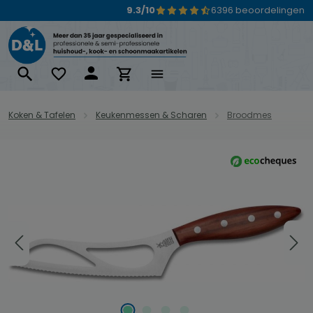
9.3/10
6396 beoordelingen
Ga naar de hoofdinhoud
Koken & Tafelen
Keukenmessen & Scharen
Broodmes
Afbeeldingengalerij overslaan