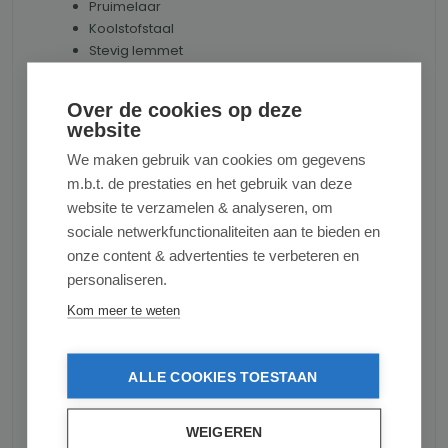
Pruimelaar
Koolstofstaal
Stevig lemmet
Afmeting
Over de cookies op deze
website
Lemmet: 16 cm.
We maken gebruik van cookies om gegevens
Lengte: 31 cm.
Hoogte: 3,5 cm.
m.b.t. de prestaties en het gebruik van deze
website te verzamelen & analyseren, om
Productnummer:
ROBERTHERDER2024600040005
sociale netwerkfunctionaliteiten aan te bieden en
onze content & advertenties te verbeteren en
Gewicht:
0.13 kg
personaliseren.
Kom meer te weten
ALLE COOKIES TOESTAAN
Reviews
WEIGEREN