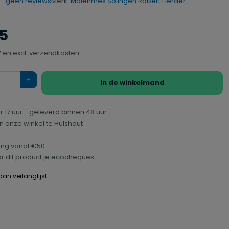
Merk:
Molenmes Solingen Robert Herder
geen reviews
rdering van 0 van 5 sterren
95
TW en excl. verzendkosten
In de winkelmand
r 17 uur - geleverd binnen 48 uur
n onze winkel te Hulshout
ring vanaf €50
r dit product je ecocheques
an verlanglijst