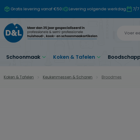
naar de hoofdinhoud
Ga naar de zoekopdracht
Ga naar de hoofdnavigatie
Gratis levering vanaf €50
Levering volgende werkdag
7/7
Schoonmaak
Koken & Tafelen
Boodschappe
Koken & Tafelen
Keukenmessen & Scharen
Broodmes
Afbeeldingengalerij overslaan