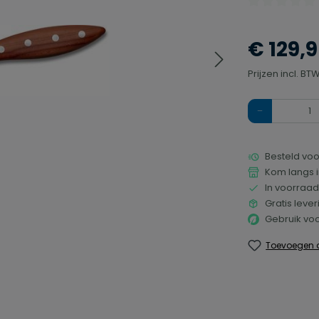
Gemiddelde waa
€ 129,
Prijzen incl. B
Hoeveelheid
Besteld voo
Kom langs i
In voorraad
Gratis leve
Gebruik voo
Toevoegen a