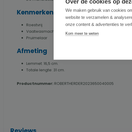
Over de cookies op dez
We maken gebruik van cookies om 
Kenmerken
website te verzamelen & analyseren
onze content & advertenties te ver
Roestvrij
Vaatwasmachinebestendig
Kom meer te weten
Pruimelaar
Afmeting
Lemmet: 16,5 cm.
Totale lengte: 31 cm.
Productnummer:
ROBERTHERDER2023650040005
Reviews