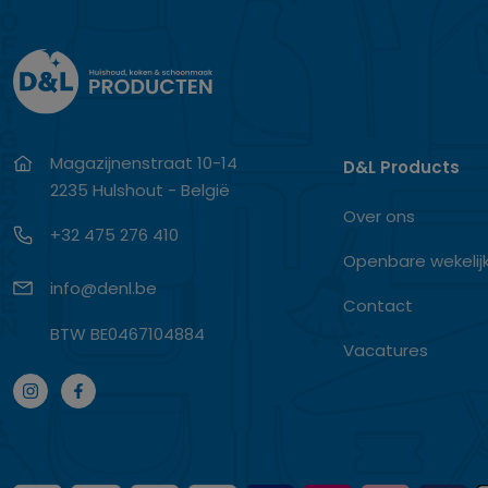
Magazijnenstraat 10-14
D&L Products
2235 Hulshout - België
Over ons
+32 475 276 410
Openbare wekelij
info@denl.be
Contact
BTW BE0467104884
Vacatures