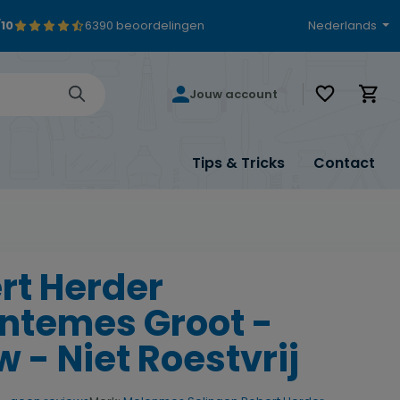
/10
6390 beoordelingen
Nederlands
Je hebt 0 i
Jouw account
Tips & Tricks
Contact
rt Herder
ntemes Groot -
 - Niet Roestvrij