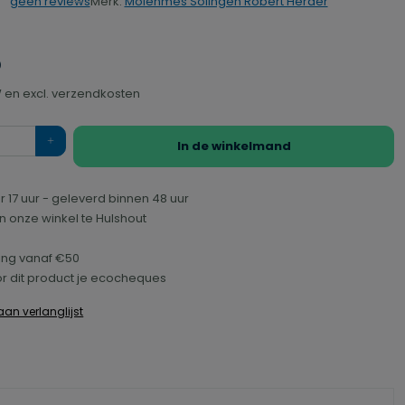
Merk:
Molenmes Solingen Robert Herder
geen reviews
rdering van 0 van 5 sterren
5
TW en excl. verzendkosten
In de winkelmand
r 17 uur - geleverd binnen 48 uur
n onze winkel te Hulshout
ring vanaf €50
r dit product je ecocheques
an verlanglijst