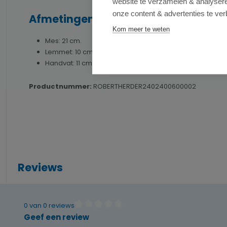
website te verzamelen & analyseren
onze content & advertenties te ver
Afmetingen
Kom meer te weten
Mes: 21 cm.
Lemmet: 10 cm.
Handvat: 11 cm.
Productnummer:
ROBERTHERDER2402400600002
Reviews
0 van 0 reviews
Gemiddelde waardering van 0 van 5 sterren
Geef een review