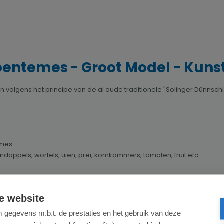
oentemes - Groot Model - Kuns
gens het principe van de al oude traditionele "Solinger Dünnschli
lmes.
rdappels, wortels, uien, prei, komkommers, tomaten, fruit etc.
e website
inigd en afgedroogd te worden.
gegevens m.b.t. de prestaties en het gebruik van deze