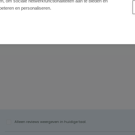
, om sociale netwerkfunctionaliteiten aan te bieden en
beteren en personaliseren.
Alleen reviews weergeven in huidige taal.