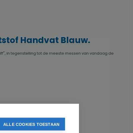
tstof Handvat Blauw.
ff", in tegenstelling tot de meeste messen van vandaag de
ALLE COOKIES TOESTAAN