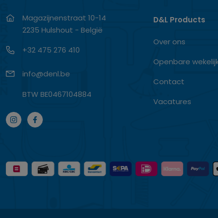
Magazijnenstraat 10-14
D&L Products
2235 Hulshout - België
Over ons
+32 475 276 410
Openbare wekelij
info@denl.be
Contact
BTW BE0467104884
Vacatures