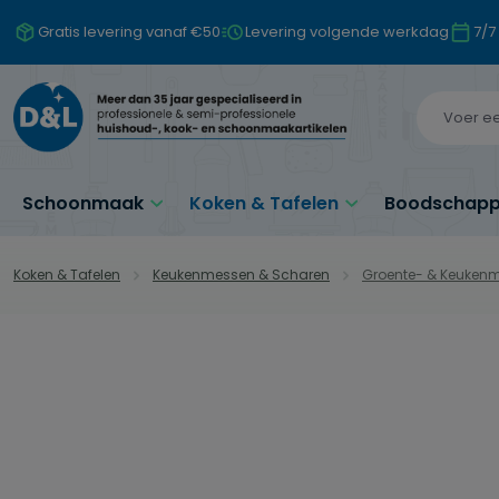
naar de hoofdinhoud
Ga naar de zoekopdracht
Ga naar de hoofdnavigatie
Gratis levering vanaf €50
Levering volgende werkdag
7/7
Schoonmaak
Koken & Tafelen
Boodschappe
Koken & Tafelen
Keukenmessen & Scharen
Groente- & Keuken
Afbeeldingengalerij overslaan