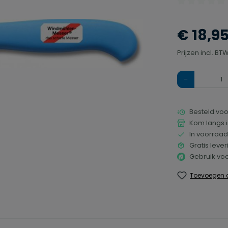
Gemiddelde waa
€ 18,9
Prijzen incl. B
Hoeveelheid
Besteld voo
Kom langs i
In voorraad
Gratis leve
Gebruik voo
Toevoegen a