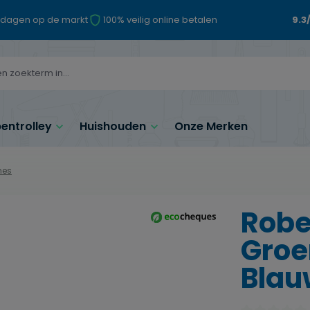
 dagen op de markt
100% veilig online betalen
9.3
ntrolley
Huishouden
Onze Merken
mes
Robe
Groe
Blauw