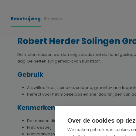
Beschrijving
Reviews
Robert Herder Solingen Gr
De molenmessen worden nog steeds met de hand geslepen vol
dag. De heften zijn gemaakt van Kunststof.
Gebruik
Als witloofmes, spinazie, selderie, groente- aardappe
Perfect voor het moeiteloos en snel doorsnijden van aa
Kenmerken
Over de cookies op dez
De messen dienen direct na gebruik met de hand gere
Niet roestvrij
We maken gebruik van cookies om 
Niet vaatwasmachinebestendig