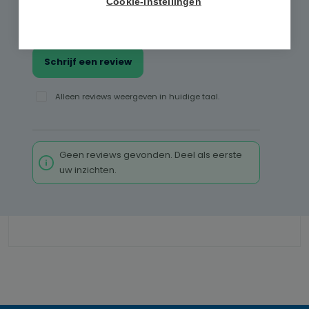
Geef een review
Cookie-instellingen
Deel uw ervaringen met andere klanten.
Schrijf een review
Alleen reviews weergeven in huidige taal.
Geen reviews gevonden. Deel als eerste
uw inzichten.