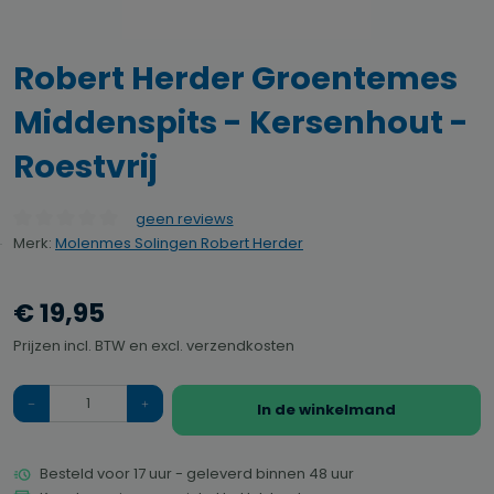
Robert Herder Groentemes
Middenspits - Kersenhout -
Roestvrij
geen reviews
Gemiddelde waardering van 0 van 5 sterren
Merk:
Molenmes Solingen Robert Herder
€ 19,95
Prijzen incl. BTW en excl. verzendkosten
Hoeveelheid
In de winkelmand
Besteld voor 17 uur - geleverd binnen 48 uur