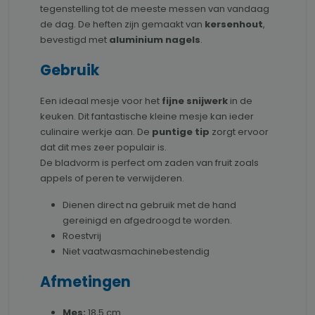
tegenstelling tot de meeste messen van vandaag
de dag. De heften zijn gemaakt van
kersenhout
,
bevestigd met
aluminium nagels
.
Gebruik
Een ideaal mesje voor het
fijne snijwerk
in de
keuken. Dit fantastische kleine mesje kan ieder
culinaire werkje aan. De
puntige tip
zorgt ervoor
dat dit mes zeer populair is.
De bladvorm is perfect om zaden van fruit zoals
appels of peren te verwijderen.
Dienen direct na gebruik met de hand
gereinigd en afgedroogd te worden.
Roestvrij
Niet vaatwasmachinebestendig
Afmetingen
Mes:
18,5 cm.