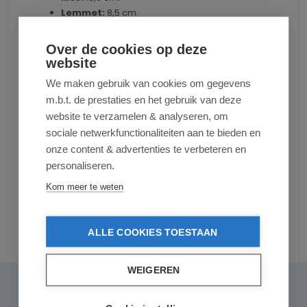
Lemmet:
8,5 cm.
Handvat:
10 cm.
Over de cookies op deze
Dit Mes is
100% FSC gecertificeerd
. FSC
website
certificering moet de garantie geven dat
We maken gebruik van cookies om gegevens
producten afkomstig zijn uit verantwoord
beheerde bossen.
m.b.t. de prestaties en het gebruik van deze
website te verzamelen & analyseren, om
Productnummer:
ROBERTHERDER1783325020002
sociale netwerkfunctionaliteiten aan te bieden en
onze content & advertenties te verbeteren en
personaliseren.
Kom meer te weten
ALLE COOKIES TOESTAAN
Reviews
WEIGEREN
0 van 0 reviews
Gemiddelde waardering van 0 van 5 sterren