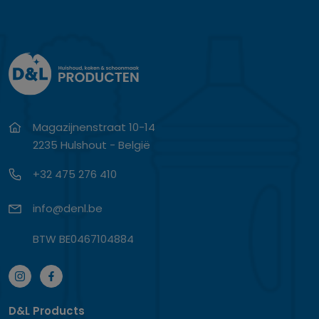
Magazijnenstraat 10-14
2235 Hulshout - België
+32 475 276 410
info@denl.be
BTW BE0467104884
D&L Products