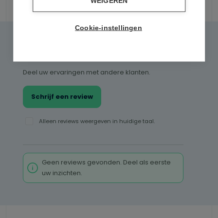
WEIGEREN
Reviews
Cookie-instellingen
0 van 0 reviews
Gemiddelde waardering van 0 van 5 sterren
Geef een review
Deel uw ervaringen met andere klanten.
Schrijf een review
Alleen reviews weergeven in huidige taal.
Geen reviews gevonden. Deel als eerste
uw inzichten.