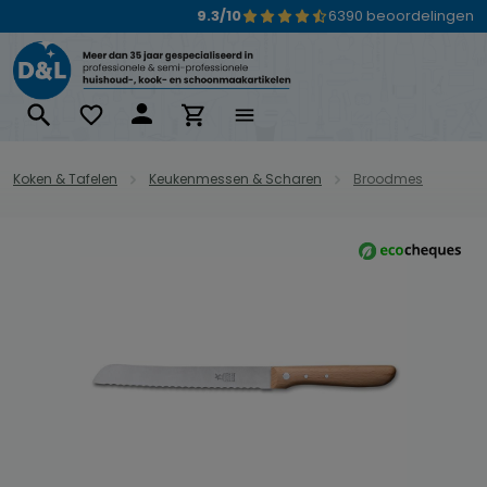
9.3/10
6390 beoordelingen
Ga naar de hoofdinhoud
Koken & Tafelen
Keukenmessen & Scharen
Broodmes
Afbeeldingengalerij overslaan