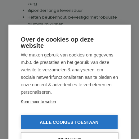
zorg.
Bijzonder lange levensduur
Heften beukenhout, bevestigd met robuuste
aluminium klinken..
Ergonomisch handvat
Mag niet in de vaatwasmachine
Over de cookies op deze
website
Afmetingen
We maken gebruik van cookies om gegevens
m.b.t. de prestaties en het gebruik van deze
Broodmes lengte: 34 cm.
website te verzamelen & analyseren, om
Lemmet lengte: 21 cm.
sociale netwerkfunctionaliteiten aan te bieden en
Handvat lengte: 13 cm.
onze content & advertenties te verbeteren en
personaliseren.
Productnummer:
ROBERTHERDER2712850020002
Kom meer te weten
ALLE COOKIES TOESTAAN