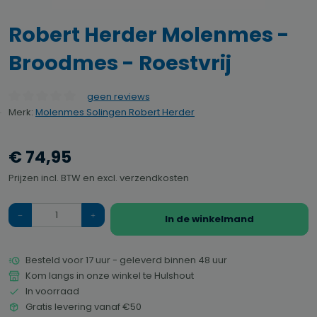
Robert Herder Molenmes -
Broodmes - Roestvrij
geen reviews
Gemiddelde waardering van 0 van 5 sterren
Merk:
Molenmes Solingen Robert Herder
€ 74,95
Prijzen incl. BTW en excl. verzendkosten
Hoeveelheid
In de winkelmand
Besteld voor 17 uur - geleverd binnen 48 uur
Kom langs in onze winkel te Hulshout
In voorraad
Gratis levering vanaf €50