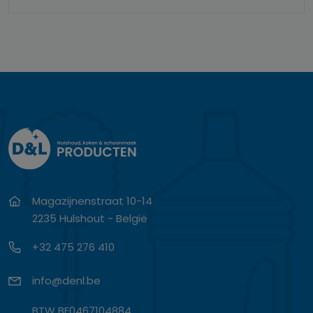
Magazijnenstraat 10-14
2235 Hulshout - België
+32 475 276 410
info@denl.be
BTW BE0467104884