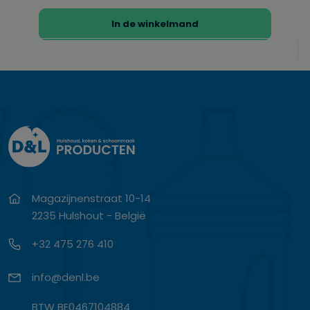
In de winkelmand
Magazijnenstraat 10-14
2235 Hulshout - België
+32 475 276 410
info@denl.be
BTW BE0467104884