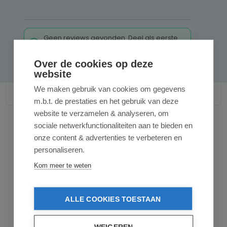
Geen reviews gevonden. Deel als eerste
uw inzichten.
Over de cookies op deze
website
We maken gebruik van cookies om gegevens
m.b.t. de prestaties en het gebruik van deze
website te verzamelen & analyseren, om
sociale netwerkfunctionaliteiten aan te bieden en
onze content & advertenties te verbeteren en
Gerelateerde producten
personaliseren.
Kom meer te weten
ALLE COOKIES TOESTAAN