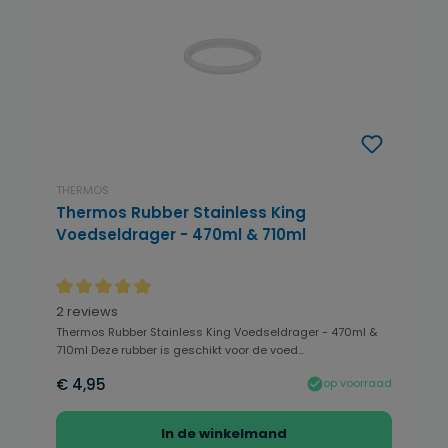
THERMOS
Thermos Rubber Stainless King
Voedseldrager - 470ml & 710ml
Gemiddelde waardering van 5 van 5 sterren
2 reviews
Thermos Rubber Stainless King Voedseldrager - 470ml &
710ml Deze rubber is geschikt voor de voed...
€ 4,95
op voorraad
In de winkelmand