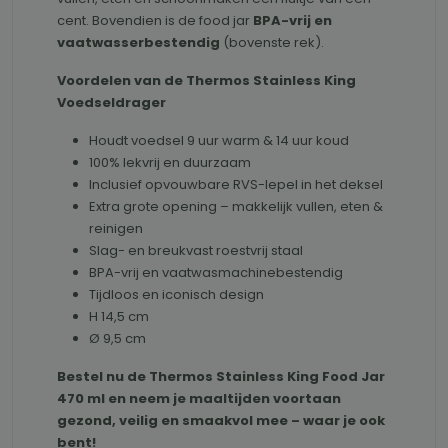
cent. Bovendien is de food jar
BPA-vrij en
vaatwasserbestendig
(bovenste rek).
Voordelen van de Thermos Stainless King
Voedseldrager
Houdt voedsel 9 uur warm & 14 uur koud
100% lekvrij en duurzaam
Inclusief opvouwbare RVS-lepel in het deksel
Extra grote opening – makkelijk vullen, eten &
reinigen
Slag- en breukvast roestvrij staal
BPA-vrij en vaatwasmachinebestendig
Tijdloos en iconisch design
H 14,5 cm
Ø 9,5 cm
Bestel nu de Thermos Stainless King Food Jar
470 ml en neem je maaltijden voortaan
gezond, veilig en smaakvol mee – waar je ook
bent!