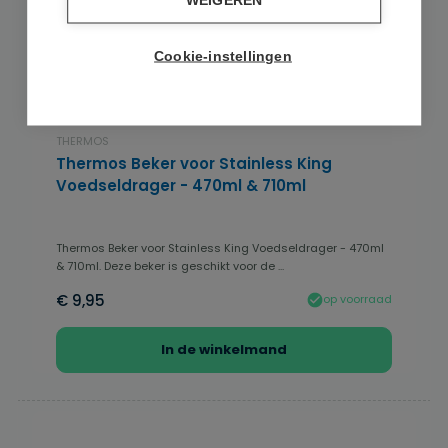
WEIGEREN
Cookie-instellingen
THERMOS
Thermos Beker voor Stainless King
Voedseldrager - 470ml & 710ml
Thermos Beker voor Stainless King Voedseldrager - 470ml
& 710ml. Deze beker is geschikt voor de ...
€ 9,95
op voorraad
In de winkelmand