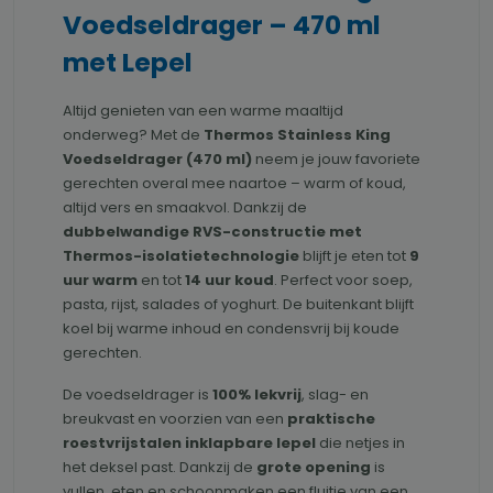
Voedseldrager – 470 ml
met Lepel
Altijd genieten van een warme maaltijd
onderweg? Met de
Thermos Stainless King
Voedseldrager (470 ml)
neem je jouw favoriete
gerechten overal mee naartoe – warm of koud,
altijd vers en smaakvol. Dankzij de
dubbelwandige RVS-constructie met
Thermos-isolatietechnologie
blijft je eten tot
9
uur warm
en tot
14 uur koud
. Perfect voor soep,
pasta, rijst, salades of yoghurt. De buitenkant blijft
koel bij warme inhoud en condensvrij bij koude
gerechten.
De voedseldrager is
100% lekvrij
, slag- en
breukvast en voorzien van een
praktische
roestvrijstalen inklapbare lepel
die netjes in
het deksel past. Dankzij de
grote opening
is
vullen, eten en schoonmaken een fluitje van een