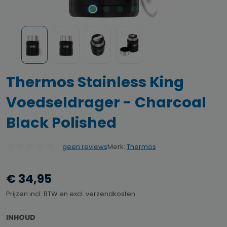
Thermos Stainless King
Voedseldrager - Charcoal
Black Polished
Merk:
Thermos
geen reviews
Gemiddelde waardering van 0 van 5 sterren
€ 34,95
Prijzen incl. BTW en excl. verzendkosten
SELECTEER
INHOUD