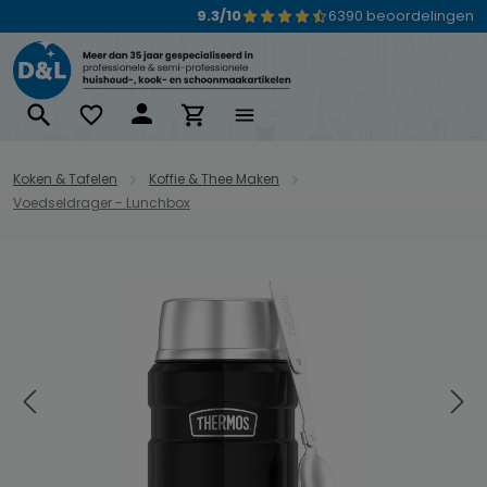
9.3/10
6390 beoordelingen
Ga naar de hoofdinhoud
Koken & Tafelen
Koffie & Thee Maken
Voedseldrager - Lunchbox
Afbeeldingengalerij overslaan