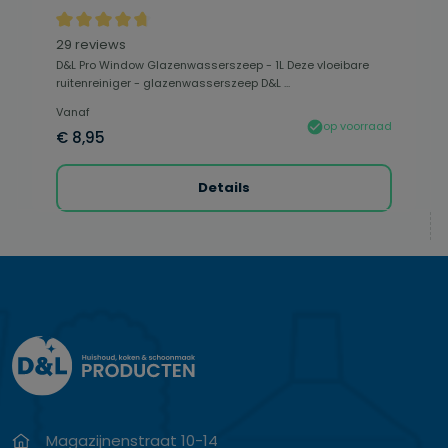
Gemiddelde waardering van 4.84 van 5 sterren
29 reviews
D&L Pro Window Glazenwasserszeep - 1L Deze vloeibare
ruitenreiniger - glazenwasserszeep D&L ...
Vanaf
op voorraad
€ 8,95
Details
Magazijnenstraat 10-14