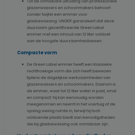
Tot de onmisbare uitrusting van professionele
glazenwassers en schoonmakers behoort
zonder twijfel een emmer voor
glasbewassing. UNGER garandeert dat deze
duurzaam gecertificeerde Green Label
emmer met een inhoud van 12 liter voldoet
aan de hoogste duurzaamheidseisen.
Compacte vorm
De Green Label emmer heeft een klassieke
rechthoekige vorm die zich heeft bewezen
tijdens de dagelijkse werkzaamheden van
glazenwassers en schoonmakers. Daarom is
de emmer, waar tot 12 liter water in past, smal
en compact: hij kan eenvoudig worden
meegenomen en neemt in het voertuig of de
opslag weinig ruimte in, terwijl hij toch
voldoende plaats biedt aan benodigdheden
die bij glasbewassing ook onmisbaar zijn.