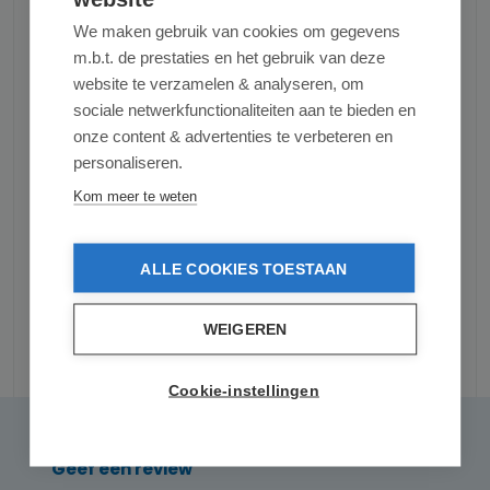
Maatverdeling
We maken gebruik van cookies om gegevens
C2C Certified Material Health Certificate™
m.b.t. de prestaties en het gebruik van deze
Zilver
website te verzamelen & analyseren, om
sociale netwerkfunctionaliteiten aan te bieden en
Brochure
onze content & advertenties te verbeteren en
personaliseren.
Productnummer:
UNGERGTB12
Kom meer te weten
ALLE COOKIES TOESTAAN
WEIGEREN
Reviews
Cookie-instellingen
0 van 0 reviews
Gemiddelde waardering van 0 van 5 sterren
Geef een review