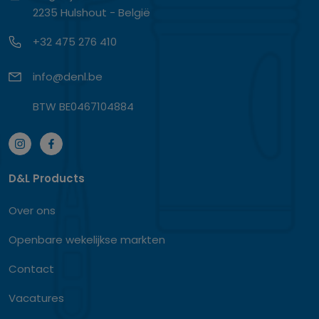
2235 Hulshout - België
+32 475 276 410
info@denl.be
BTW BE0467104884
D&L Products
Over ons
Openbare wekelijkse markten
Contact
Vacatures