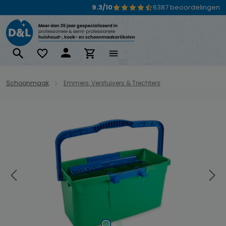
9.3/10
6387 beoordelingen
Ga naar de hoofdinhoud
Schoonmaak
Emmers, Verstuivers & Trechters
Afbeeldingengalerij overslaan