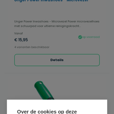
Unger Power Inwashoes - Microvezel Power microvezelhoes
met schuurpad voor ultieme reinigingskracht...
Vanaf
op voorraad
€ 15,95
4 varianten beschikbaar
Details
Over de cookies op deze