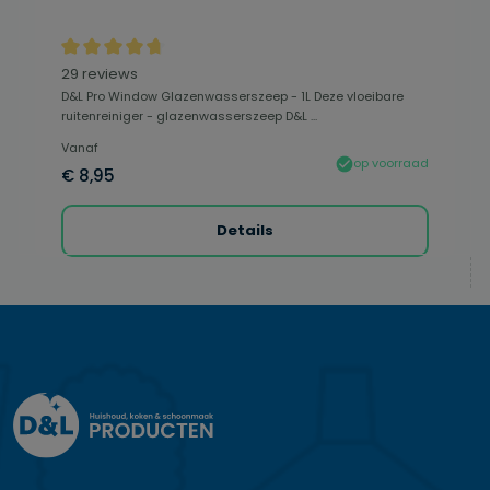
Gemiddelde waardering van 4.84 van 5 sterren
29 reviews
D&L Pro Window Glazenwasserszeep - 1L Deze vloeibare
ruitenreiniger - glazenwasserszeep D&L ...
Vanaf
op voorraad
€ 8,95
Details