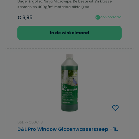
Unger ErgoTec Ninja Microwipe. De beste uit z'n klasse
Kenmerken 400g/m² materiaaldikte (zee...
€ 6,95
op voorraad
In de winkelmand
D&L PRODUCTS
D&L Pro Window Glazenwasserszeep - 1L.