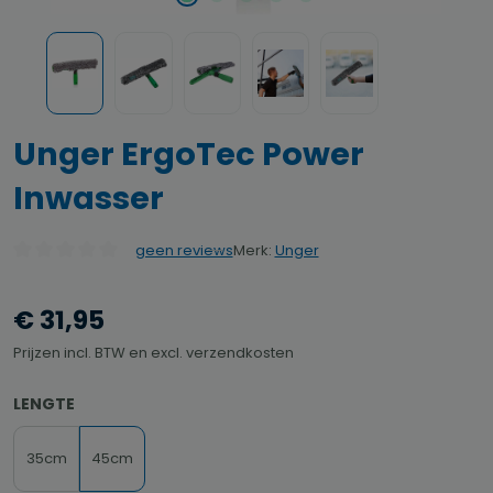
Unger ErgoTec Power
Inwasser
Merk:
Unger
geen reviews
Gemiddelde waardering van 0 van 5 sterren
€ 31,95
Prijzen incl. BTW en excl. verzendkosten
SELECTEER
LENGTE
35cm
45cm