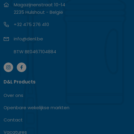
Magazijnenstraat 10-14
2235 Hulshout - België
+32 475 276 410
info@denl.be
BTW BE0467104884
D&L Products
Over ons
Openbare wekelijkse markten
Contact
Vacatures