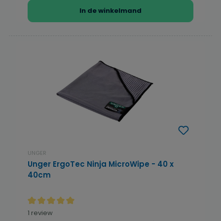
In de winkelmand
UNGER
Unger ErgoTec Ninja MicroWipe - 40 x
40cm
Gemiddelde waardering van 5 van 5 sterren
1 review