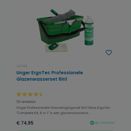
UNGER
Unger ErgoTec Professionele
Glazenwasserset 6in1
Gemiddelde waardering van 4.54 van 5 sterren
13 reviews
Unger Professionele Glasreinigingsset 6in1 Deze ErgoTec
"Complete Kit, 6 in 1" is een glazenwasserss...
€ 74,95
op voorraad