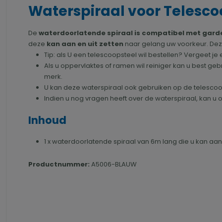
Waterspiraal voor Telesco
De
waterdoorlatende spiraal is compatibel met gard
deze
kan aan en uit zetten
naar gelang uw voorkeur. Deze
Tip: als U een telescoopsteel wil bestellen? Vergeet je e
Als u oppervlaktes of ramen wil reiniger kan u best g
merk.
U kan deze waterspiraal ook gebruiken op de telesco
Indien u nog vragen heeft over de waterspiraal, kan u on
Inhoud
1 x waterdoorlatende spiraal van 6m lang die u kan aa
Productnummer:
A5006-BLAUW