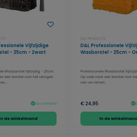
CTS
D&L PRODUCTS
essionele Vijfzijdige
D&L Professionele Vijfzi
tel - 25cm - Zwart
Wasborstel - 25cm - O
le Wasborstel Vijfzijdig - 25cm.
Professionele Wasborstel Vijfzijd
r een borstel voor het reinigen
Op zoek naar een borstel voor he
n,...
van uw ramen...
€ 24,95
op voorraad
In de winkelmand
In de winkelman