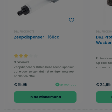
D&L PRODUCTS
D&L PRODU
Zeepdispenser - 160cc
D&L Prof
Wasbors
Professione
Gemiddelde waardering van 3 van 5 sterren
3 reviews
Op zoek naa
Zeepdispenser 160cc Deze zeepdispenser
van uw rame
zal ervoor zorgen dat het reinigen nog veel
sneller en effici...
€ 15,95
€ 24,95
op voorraad
In de winkelmand