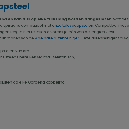
opsteel
ena en kan dus op elke tuinslang worden aangesloten
. Wat dez
 spiraal is compatibel met
onze telescoopstelen
. Compatibel met on
igen lengte niet te tellen alvorens je één van de lengtes kiest.
ebruik maken van de
vloeibare ruitenreiniger.
Deze ruitenreiniger zal v
opstelen van 8m.
s steeds bereiken via mail, telefonisch, ...
nsluiten op elke Gardena koppeling