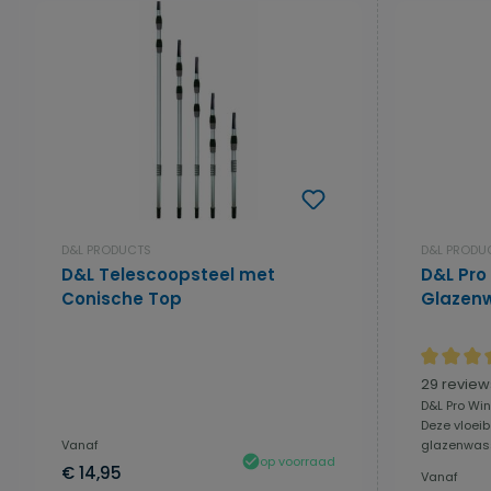
D&L PRODUCTS
D&L PRODU
D&L Telescoopsteel met
D&L Pro
Conische Top
Glazenw
Gemiddeld
29 review
D&L Pro Wi
Deze vloeib
Vanaf
glazenwass
op voorraad
€ 14,95
Vanaf