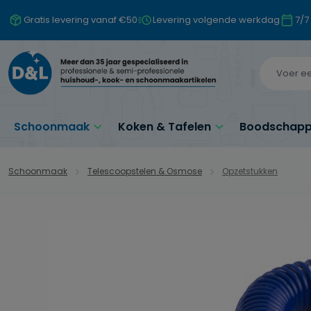
naar de hoofdinhoud
Ga naar de zoekopdracht
Ga naar de hoofdnavigatie
Gratis levering vanaf €50
Levering volgende werkdag
7/7
Schoonmaak
Koken & Tafelen
Boodschappe
Schoonmaak
Telescoopstelen & Osmose
Opzetstukken
Afbeeldingengalerij overslaan