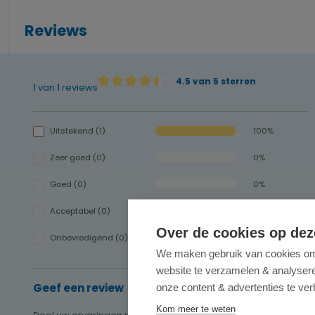
Reviews
4.5 van 5 sterren
1 van 1 reviews
Gemiddelde waardering van 4.5 van 5 sterren
Uitstekend (1)
100%
Zeer goed (0)
0%
Goed (0)
0%
Acceptabel (0)
0%
Over de cookies op dez
Onbevredigend (0)
0%
We maken gebruik van cookies om 
website te verzamelen & analyseren
onze content & advertenties te ver
Geef een review
Kom meer te weten