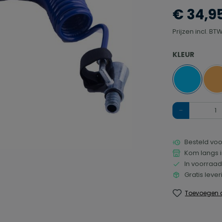
€ 34,9
Prijzen incl. B
SELECTEER
KLEUR
Blauw
O
Hoeveelheid
Besteld voo
Kom langs i
In voorraad
Gratis leve
Toevoegen a