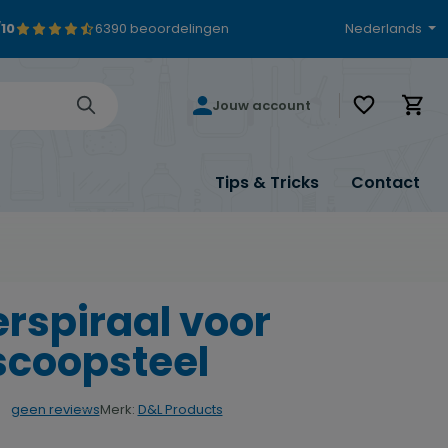
/10
6390 beoordelingen
Nederlands
Je hebt 0 i
Jouw account
Tips & Tricks
Contact
rspiraal voor
scoopsteel
Merk:
D&L Products
geen reviews
rdering van 0 van 5 sterren