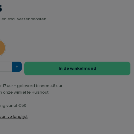
5
TW en excl. verzendkosten
ranje
In de winkelmand
r 17 uur - geleverd binnen 48 uur
n onze winkel te Hulshout
ring vanaf €50
an verlanglijst