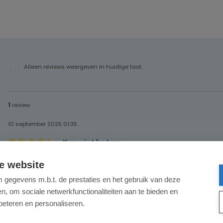
Alleen reviews weergeven in huidige taal.
1
review
10 september 2025 01:35
Kan niet beter⁶
Recensie met een waardering van 4.5 van de 5 sterren
Past precies
e website
gegevens m.b.t. de prestaties en het gebruik van deze
, om sociale netwerkfunctionaliteiten aan te bieden en
beteren en personaliseren.