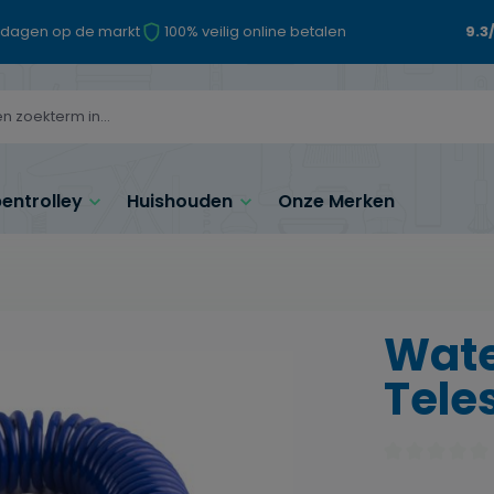
 dagen op de markt
100% veilig online betalen
9.3
ntrolley
Huishouden
Onze Merken
Wate
Tele
Gemiddelde waa