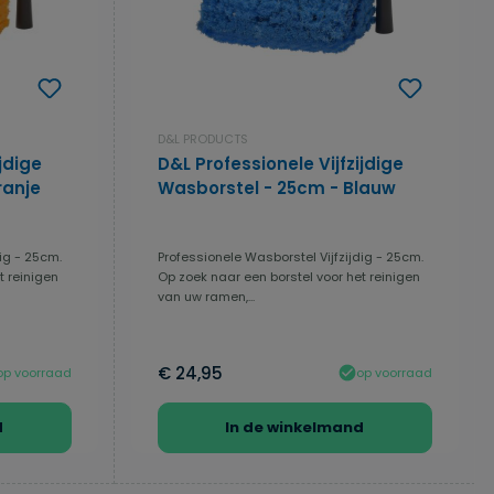
D&L PRODUCTS
jdige
D&L Professionele Vijfzijdige
ranje
Wasborstel - 25cm - Blauw
ig - 25cm.
Professionele Wasborstel Vijfzijdig - 25cm.
t reinigen
Op zoek naar een borstel voor het reinigen
van uw ramen,...
€ 24,95
op voorraad
op voorraad
d
In de winkelmand