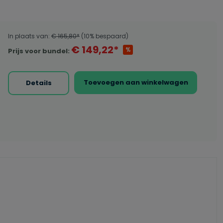
In plaats van:
€ 165,80*
(10% bespaard)
€ 149,22*
%
Prijs voor bundel:
Toevoegen aan winkelwagen
Details