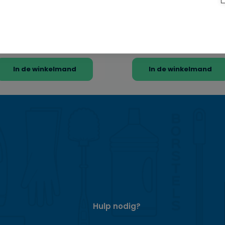
uitenmat Jaguar – Antislip – 45 x
Buitenmat Matador – Rubber – 4
5 cm Robuuste krachtpatser
x 60 cm Krachtige vuilstopper
oor iedere entree De Buitenmat
voor je deur De Matador
agua...
buitenmat is e...
€ 34,95
€ 9,95
op voorraad
op voorra
In de winkelmand
In de winkelmand
Hulp nodig?