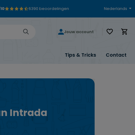
/10
6390 beoordelingen
Nederlands
Je hebt 0 i
Jouw account
Tips & Tricks
Contact
an Intrada