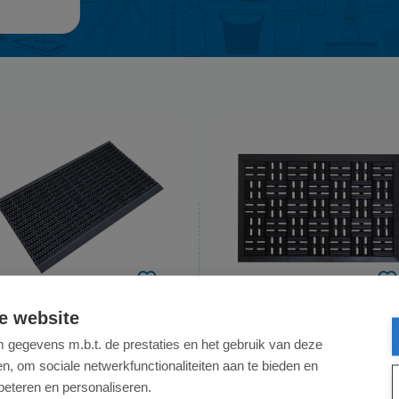
e website
NTRADA
INTRADA
Buitenmat Jaguar -
Buitenmat Matador -
gegevens m.b.t. de prestaties en het gebruik van deze
Antislip - 45 x 75cm
Rubber - 40 x 60cm
, om sociale netwerkfunctionaliteiten aan te bieden en
beteren en personaliseren.