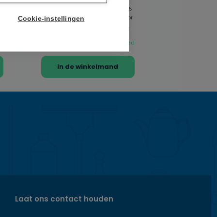
0
Buitenmat Matador – Rubber – 45
x 75 cmKrachtige vuilstopper voor
Cookie-instellingen
je deurDe Matador buitenmat is
een...
€ 14,95
ad
op voorraad
In de winkelmand
Laat ons contact houden