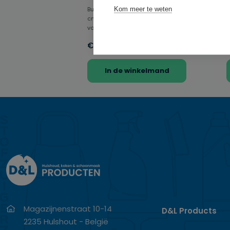
Kom meer te weten
Buitenmat Hyena – 60 x 90
B
cmProfessionele bescherming
7
voor elke entreeDe Buitenmat
v
Hyena is een hoog...
J
€ 49,95
op voorraad
In de winkelmand
Magazijnenstraat 10-14
D&L Products
2235 Hulshout - België