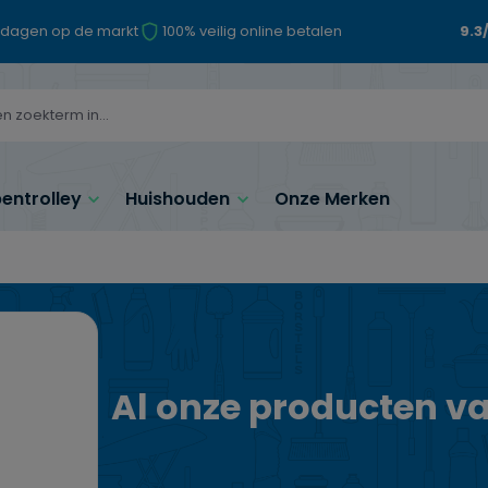
 dagen op de markt
100% veilig online betalen
9.3
ntrolley
Huishouden
Onze Merken
a
Al onze producten v