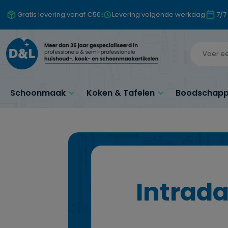
naar de hoofdinhoud
Ga naar de zoekopdracht
Ga naar de hoofdnavigatie
Gratis levering vanaf €50
Levering volgende werkdag
7/7
Schoonmaak
Koken & Tafelen
Boodschappe
Intrad