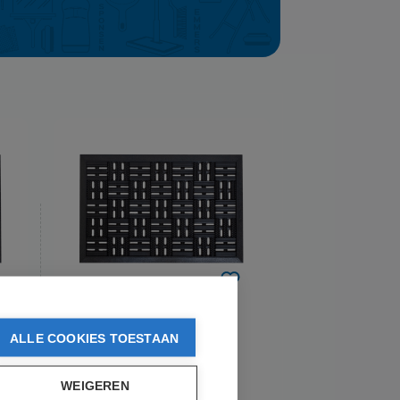
INTRADA
ALLE COOKIES TOESTAAN
Buitenmat Matador -
Rubber - 45 x 75cm
WEIGEREN