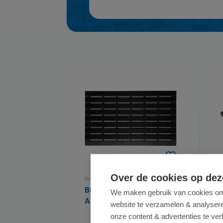
Over de cookies op dez
INTRADA
I
Buitenmat Hyena -
We maken gebruik van cookies om 
Antislip - 60 x 90cm
website te verzamelen & analyseren
onze content & advertenties te ver