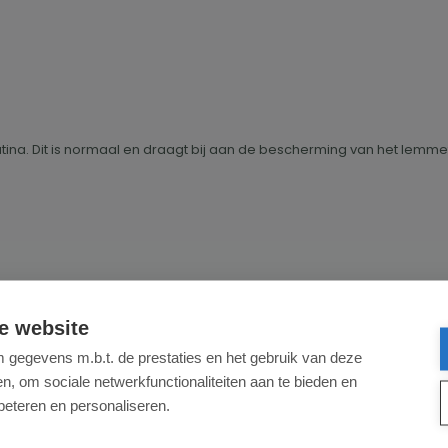
patina. Dit is normaal en draagt bij aan de bescherming van het lemm
e website
gegevens m.b.t. de prestaties en het gebruik van deze
, om sociale netwerkfunctionaliteiten aan te bieden en
beteren en personaliseren.