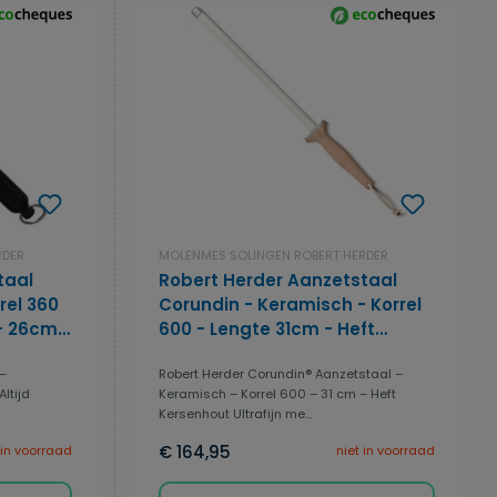
RDER
MOLENMES SOLINGEN ROBERT HERDER
taal
Robert Herder Aanzetstaal
rel 360
Corundin - Keramisch - Korrel
- 26cm -
600 - Lengte 31cm - Heft
Kersenhout
 –
Robert Herder Corundin® Aanzetstaal –
ltijd
Keramisch – Korrel 600 – 31 cm – Heft
Kersenhout Ultrafijn me...
€ 164,95
 in voorraad
niet in voorraad