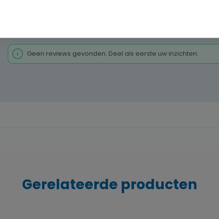
Alleen reviews weergeven in huidige taal.
Geen reviews gevonden. Deel als eerste uw inzichten.
Gerelateerde producten