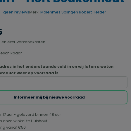
Merk:
Molenmes Solingen Robert Herder
geen reviews
rdering van 0 van 5 sterren
5
TW en excl. verzendkosten
beschikbaar
adres in het onderstaande veld in en wij laten u weten
roduct weer op voorraad is.
Informeer mij bij nieuwe voorraad
r 17 uur - geleverd binnen 48 uur
n onze winkel te Hulshout
ring vanaf €50