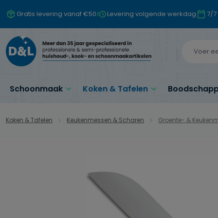
naar de hoofdinhoud
Ga naar de zoekopdracht
Ga naar de hoofdnavigatie
Gratis levering vanaf €50
Levering volgende werkdag
7/7
Schoonmaak
Koken & Tafelen
Boodschappe
Koken & Tafelen
Keukenmessen & Scharen
Groente- & Keuken
Afbeeldingengalerij overslaan