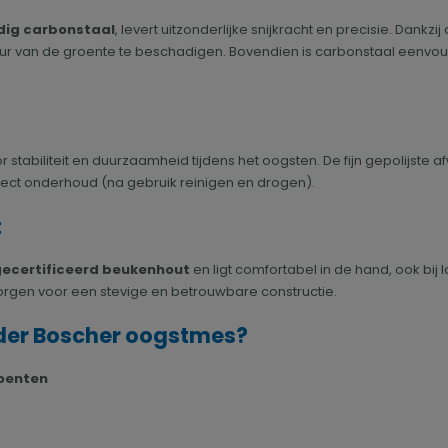
ig carbonstaal
, levert uitzonderlijke snijkracht en precisie. Dankzij
uur van de groente te beschadigen. Bovendien is carbonstaal eenvou
or stabiliteit en duurzaamheid tijdens het oogsten. De fijn gepolijst
ct onderhoud (na gebruik reinigen en drogen).
t
ecertificeerd beukenhout
en ligt comfortabel in de hand, ook bij
rgen voor een stevige en betrouwbare constructie.
der Boscher oogstmes?
roenten