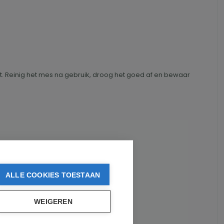
et. Reinig het mes na gebruik, droog het goed af en bewaar
ALLE COOKIES TOESTAAN
WEIGEREN