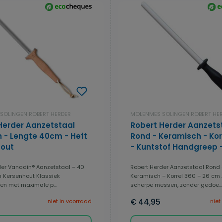
SOLINGEN ROBERT HERDER
MOLENMES SOLINGEN ROBERT HE
Herder Aanzetstaal
Robert Herder Aanzets
 - Lengte 40cm - Heft
Rond - Keramisch - Kor
out
- Kuntstof Handgreep 
Zwart
der Vanadin® Aanzetstaal – 40
Robert Herder Aanzetstaal Rond
n Kersenhout Klassiek
Keramisch – Korrel 360 – 26 cm A
n met maximale p...
scherpe messen, zonder gedoe...
€ 44,95
niet in voorraad
niet