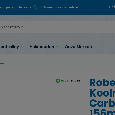
 dagen op de markt
100% veilig online betalen
9.3
ntrolley
Huishouden
Onze Merken
mes
Robe
Kool
Carb
156m