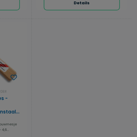
Details
RDER
s -
nstaal -
eft
bouwmesje
4,6...