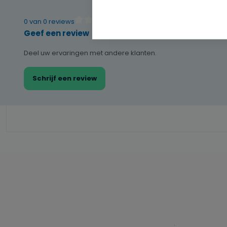
0 van 0 reviews
Gemiddelde waardering van 0 van 5 sterren
Geef een review
Deel uw ervaringen met andere klanten.
Schrijf een review