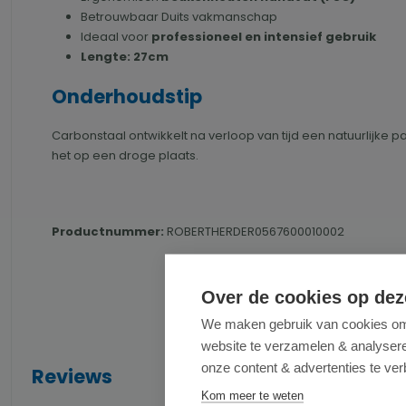
Betrouwbaar Duits vakmanschap
Ideaal voor
professioneel en intensief gebruik
Lengte: 27cm
Onderhoudstip
Carbonstaal ontwikkelt na verloop van tijd een natuurlijke 
het op een droge plaats.
Productnummer:
ROBERTHERDER0567600010002
Over de cookies op dez
We maken gebruik van cookies om 
website te verzamelen & analyseren
onze content & advertenties te ver
Reviews
Kom meer te weten