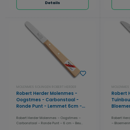
Details
MOLENMES SOLINGEN ROBERT HERDER
MOLENMES 
Robert Herder Molenmes -
Robert 
Oogstmes - Carbonstaal -
Tuinbo
Ronde Punt - Lemmet 6cm -
Bloemen
Heft Beukenhout
Lemmet 
Robert Herder Molenmes – Oogstmes –
Robert Her
Beuken
Carbonstaal – Ronde Punt – 6 cm – Beu...
– Bloemenme