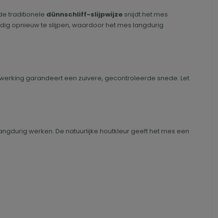
 de traditionele
dünnschliff-slijpwijze
snijdt het mes
dig opnieuw te slijpen, waardoor het mes langdurig
e afwerking garandeert een zuivere, gecontroleerde snede. Let
 langdurig werken. De natuurlijke houtkleur geeft het mes een