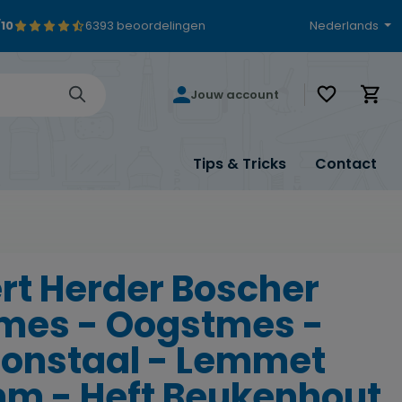
/10
6393 beoordelingen
Nederlands
Je hebt 0 i
Jouw account
Tips & Tricks
Contact
rt Herder Boscher
mes - Oogstmes -
onstaal - Lemmet
m - Heft Beukenhout