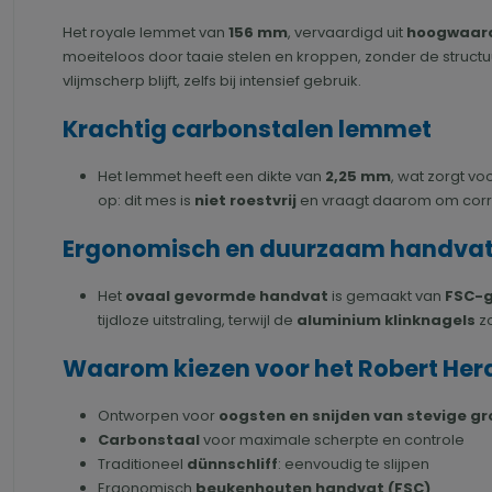
Het royale lemmet van
156 mm
, vervaardigd uit
hoogwaard
moeiteloos door taaie stelen en kroppen, zonder de struct
vlijmscherp blijft, zelfs bij intensief gebruik.
Krachtig carbonstalen lemmet
Het lemmet heeft een dikte van
2,25 mm
, wat zorgt vo
op: dit mes is
niet roestvrij
en vraagt daarom om corre
Ergonomisch en duurzaam handva
Het
ovaal gevormde handvat
is gemaakt van
FSC-g
tijdloze uitstraling, terwijl de
aluminium klinknagels
zo
Waarom kiezen voor het Robert Her
Ontworpen voor
oogsten en snijden van stevige g
Carbonstaal
voor maximale scherpte en controle
Traditioneel
dünnschliff
: eenvoudig te slijpen
Ergonomisch
beukenhouten handvat (FSC)