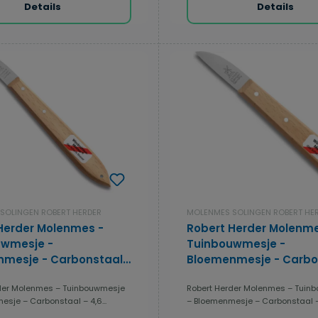
Details
Details
SOLINGEN ROBERT HERDER
MOLENMES SOLINGEN ROBERT HE
Herder Molenmes -
Robert Herder Molenme
uwmesje -
Tuinbouwmesje -
mesje - Carbonstaal -
Bloemenmesje - Carbo
4,6cm - Lang Heft
Lemmet 4,6cm - Kort H
der Molenmes – Tuinbouwmesje
Robert Herder Molenmes – Tuin
hout
Beukenhout
sje – Carbonstaal – 4,6...
– Bloemenmesje – Carbonstaal – 