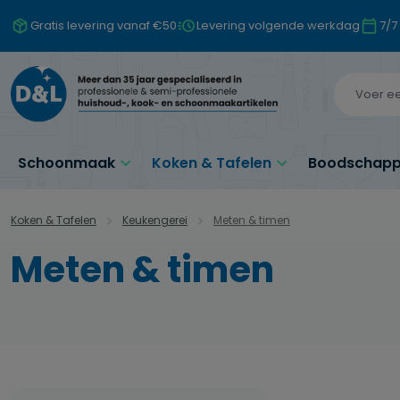
naar de hoofdinhoud
Ga naar de zoekopdracht
Ga naar de hoofdnavigatie
Gratis levering vanaf €50
Levering volgende werkdag
7/7
Schoonmaak
Koken & Tafelen
Boodschappe
Koken & Tafelen
Keukengerei
Meten & timen
Meten & timen