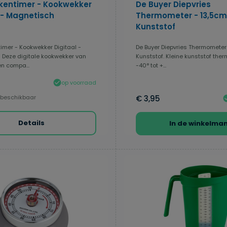
kentimer - Kookwekker
De Buyer Diepvries
 - Magnetisch
Thermometer - 13,5cm
Kunststof
imer - Kookwekker Digitaal -
De Buyer Diepvries Thermometer 
Deze digitale kookwekker van
Kunststof. Kleine kunststof the
en compa...
-40° tot +...
op voorraad
 beschikbaar
€ 3,95
Details
In de winkelma