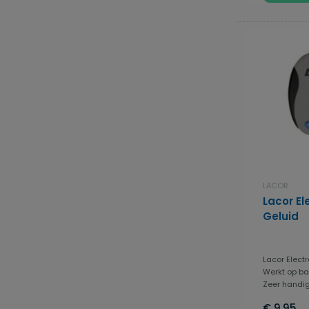
LACOR
Lacor El
Geluid
Lacor Elect
Werkt op bat
Zeer handig 
€ 9,95