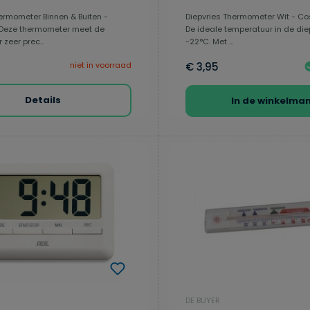
ermometer Binnen & Buiten -
Diepvries Thermometer Wit - Co
 Deze thermometer meet de
De ideale temperatuur in de diep
zeer prec...
-22°C. Met ...
niet in voorraad
€ 3,95
Details
In de winkelma
DE BUYER