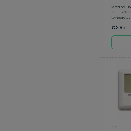
Metaltex Th
25cm - Wit
temperatuur 
€ 3,95
ADE