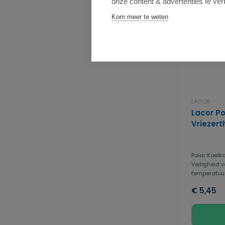
onze content & advertenties te ver
Kom meer te weten
LACOR
Lacor Po
Vriezer
Polar Koelk
Veiligheid 
temperatuur 
€ 5,45