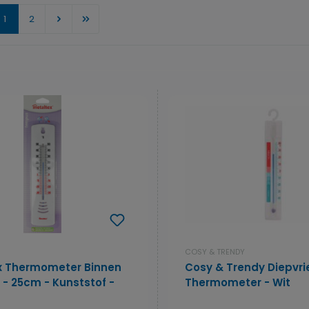
Pagina
Pagina
1
2
COSY & TRENDY
x Thermometer Binnen
Cosy & Trendy Diepvri
 - 25cm - Kunststof -
Thermometer - Wit