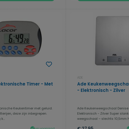
ADE
ektronische Timer - Met
Ade Keukenweegschaa
- Elektronisch - Zilver
ronische Keukentimer met geluid.
Ade Keukenweegschaal Denise
terijen, deze zijn inbegrepen.
Elektronisch - Zilver Super slan
k...
weegschaal – slechts 10,5mm h.
€ 27,95
op voorraad