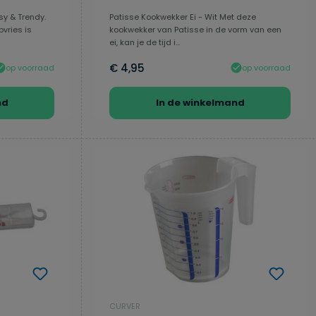
sy & Trendy.
Patisse Kookwekker Ei - Wit Met deze
vries is
kookwekker van Patisse in de vorm van een
ei, kan je de tijd i...
€ 4,95
op voorraad
op voorraad
nd
In de winkelmand
CURVER