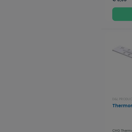
D&L PRODU
Thermom
CHG Thermom