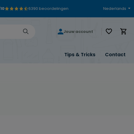
/10
6390 beoordelingen
Nederlands
Je hebt 0 i
Jouw account
Tips & Tricks
Contact