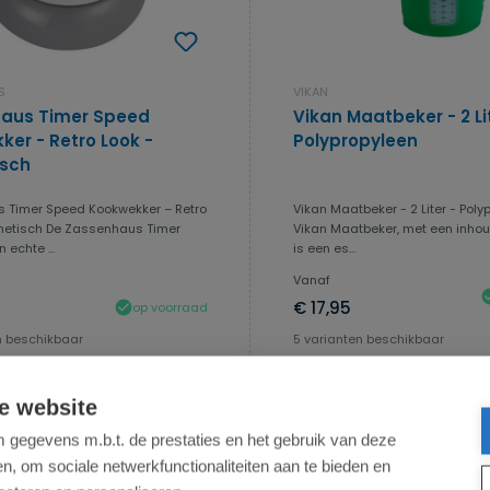
S
VIKAN
aus Timer Speed
Vikan Maatbeker - 2 Li
er - Retro Look -
Polypropyleen
sch
 Timer Speed Kookwekker – Retro
Vikan Maatbeker - 2 Liter - Poly
netisch De Zassenhaus Timer
Vikan Maatbeker, met een inhoud
 echte ...
is een es...
Vanaf
€ 17,95
op voorraad
n beschikbaar
5 varianten beschikbaar
Details
Details
e website
gegevens m.b.t. de prestaties en het gebruik van deze
, om sociale netwerkfunctionaliteiten aan te bieden en