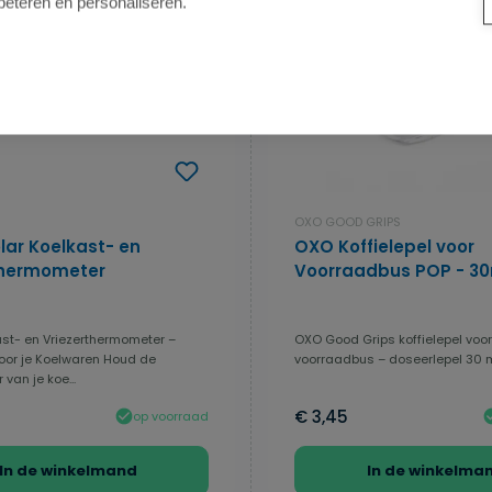
beteren en personaliseren.
OXO GOOD GRIPS
lar Koelkast- en
OXO Koffielepel voor
thermometer
Voorraadbus POP - 30
ast- en Vriezerthermometer –
OXO Good Grips koffielepel voo
voor je Koelwaren Houd de
voorraadbus – doseerlepel 30 m
van je koe...
€ 3,45
op voorraad
In de winkelmand
In de winkelma