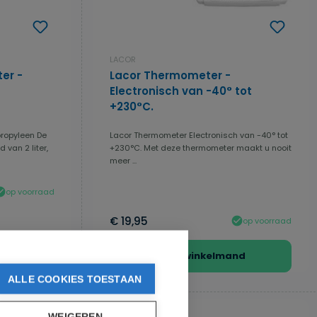
LACOR
ter -
Lacor Thermometer -
Electronisch van -40° tot
+230°C.
propyleen De
Lacor Thermometer Electronisch van -40° tot
 van 2 liter,
+230°C. Met deze thermometer maakt u nooit
meer ...
op voorraad
€ 19,95
op voorraad
In de winkelmand
ALLE COOKIES TOESTAAN