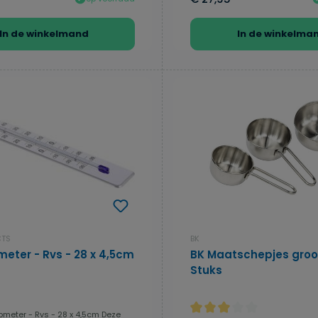
In de winkelmand
In de winkelma
CTS
BK
eter - Rvs - 28 x 4,5cm
BK Maatschepjes groot
Stuks
eter - Rvs - 28 x 4,5cm Deze