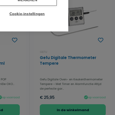
WEIGEREN
Cookie-instellingen
GEFU
Gefu Digitale Thermometer
ml
Tempere
r POP
Gefu Digitale Oven- en Keukenthermometer
lDe OXO...
Tempere – Met Timer en Alarmfunctie Altijd
de perfecte gar...
€ 25,95
op voorraad
op voorraad
nd
In de winkelmand