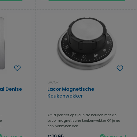
LACOR
l Denise
Lacor Magnetische
Keukenwekker
 -
Altijd perfect op tijd in de keuken met de
ke
Lacor magnetische keukenwekker Of je nu
..
een hobbykok ben...
€ 10,95
op voorraad
op voorraad