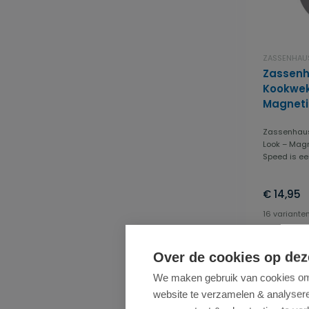
ZASSENHAU
Zassenh
Kookwekk
Magneti
Zassenhaus
Look – Mag
Speed is een
€ 14,95
16 variante
Over de cookies op dez
We maken gebruik van cookies om 
website te verzamelen & analyseren