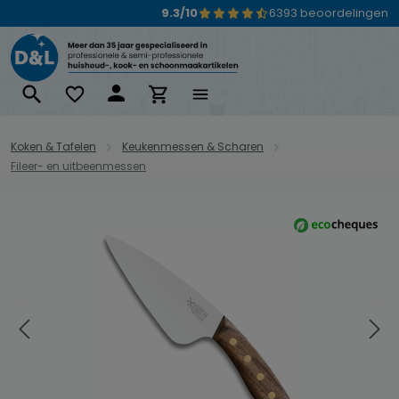
9.3/10
6393 beoordelingen
Ga naar de hoofdinhoud
Koken & Tafelen
Keukenmessen & Scharen
Fileer- en uitbeenmessen
Afbeeldingengalerij overslaan