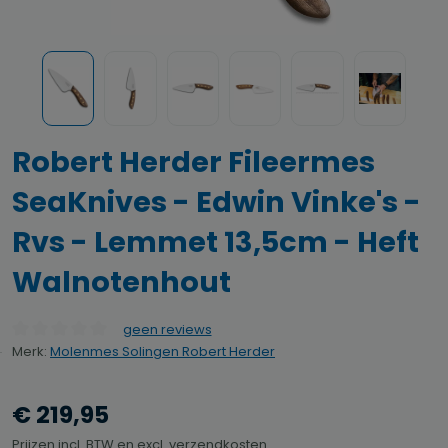
Robert Herder Fileermes
SeaKnives - Edwin Vinke's -
Rvs - Lemmet 13,5cm - Heft
Walnotenhout
geen reviews
Gemiddelde waardering van 0 van 5 sterren
Merk:
Molenmes Solingen Robert Herder
€ 219,95
Prijzen incl. BTW en excl. verzendkosten