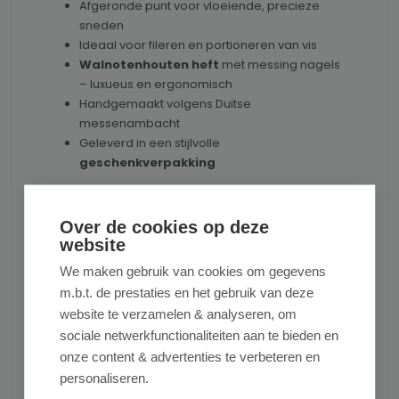
Afgeronde punt voor vloeiende, precieze
sneden
Ideaal voor fileren en portioneren van vis
Walnotenhouten heft
met messing nagels
– luxueus en ergonomisch
Handgemaakt volgens Duitse
messenambacht
Geleverd in een stijlvolle
geschenkverpakking
Ideaal voor:
Over de cookies op deze
Professionele chefs en visliefhebbers
website
Thuiskoks die met precisie willen werken
We maken gebruik van cookies om gegevens
Fileren van zee- en zoetwatervis
m.b.t. de prestaties en het gebruik van deze
Wie topkwaliteit en design wil combineren
website te verzamelen & analyseren, om
sociale netwerkfunctionaliteiten aan te bieden en
Productnummer:
ROBERTHERDER1210135180005
onze content & advertenties te verbeteren en
personaliseren.