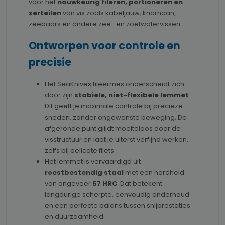
voor het
nauwkeurig fileren, portioneren en
zerteilen
van vis zoals kabeljauw, knorhaan,
zeebaars en andere zee- en zoetwatervissen.
Ontworpen voor controle en
precisie
Het SeaKnives fileermes onderscheidt zich
door zijn
stabiele, niet-flexibele lemmet
.
Dit geeft je maximale controle bij precieze
sneden, zonder ongewenste beweging. De
afgeronde punt glijdt moeiteloos door de
visstructuur en laat je uiterst verfijnd werken,
zelfs bij delicate filets.
Het lemmet is vervaardigd uit
roestbestendig staal
met een hardheid
van ongeveer
57 HRC
. Dat betekent:
langdurige scherpte, eenvoudig onderhoud
en een perfecte balans tussen snijprestaties
en duurzaamheid.