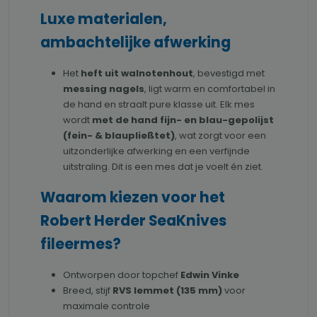
Luxe materialen,
ambachtelijke afwerking
Het
heft uit walnotenhout
, bevestigd met
messing nagels
, ligt warm en comfortabel in
de hand en straalt pure klasse uit. Elk mes
wordt
met de hand fijn- en blau-gepolijst
(fein- & blaupließtet)
, wat zorgt voor een
uitzonderlijke afwerking en een verfijnde
uitstraling. Dit is een mes dat je voelt én ziet.
Waarom kiezen voor het
Robert Herder SeaKnives
fileermes?
Ontworpen door topchef
Edwin Vinke
Breed, stijf
RVS lemmet (135 mm)
voor
maximale controle