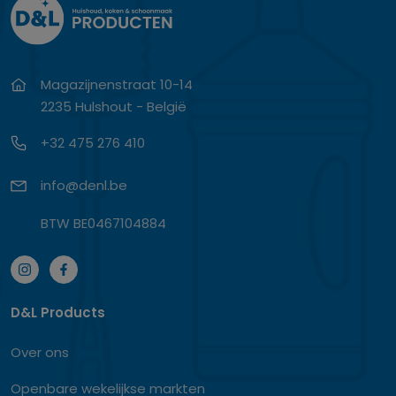
Magazijnenstraat 10-14
2235 Hulshout - België
+32 475 276 410
info@denl.be
BTW BE0467104884
D&L Products
Over ons
Openbare wekelijkse markten